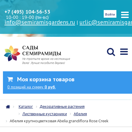
+7 (495) 104-56-53
Войти
10-00 : 19-00 (пн-вс)
info@semiramisgardens.ru
urlic@semiramisgar
|
Моя корзина товаров
0
позиций
на сумму
0 руб.
Каталог
Декоративные растения
Лиственные кустарники
Абелия
Абелия крупноцветковая Abelia grandiflora Rose Creek