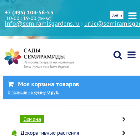
+7 (495) 104-56-53
Войти
10-00 : 19-00 (пн-вс)
info@semiramisgardens.ru
urlic@semiramisgar
|
Моя корзина товаров
0
позиций
на сумму
0 руб.
Семена
Декоративные растения