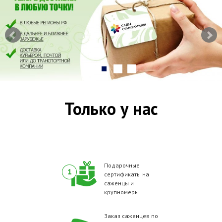
Только у нас
Подарочные
сертификаты на
саженцы и
крупномеры
Заказ саженцев по