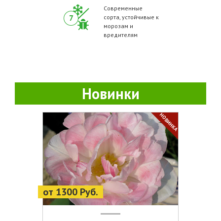
Современные
сорта, устойчивые к
морозам и
вредителям
Новинки
НОВИНКА
от 1300 Руб.