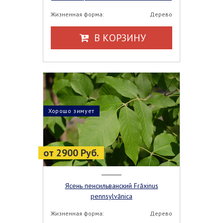
Жизненная форма:
Дерево
В КОРЗИНУ
Хорошо зимует
от 2900 Руб.
Ясень пенсильванский Frāxinus
pennsylvānica
Жизненная форма:
Дерево