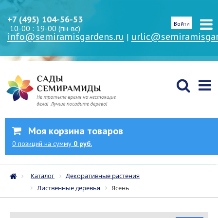
+7 (495) 104-56-53
Войти
10-00 : 19-00 (пн-вс)
info@semiramisgardens.ru
urlic@semiramisgar
|
Моя корзина товаров
0
позиций
на сумму
0 руб.
Каталог
Декоративные растения
Лиственные деревья
Ясень