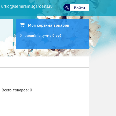
|
urlic@semiramisgardens.ru
Войти
Моя корзина товаров
0
позиций
на сумму
0 руб.
Всего товаров: 0