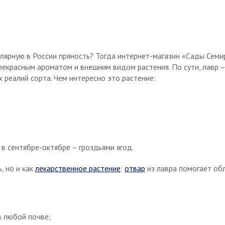
улярную в России пряность? Тогда интернет-магазин «Сады Сем
прекрасным ароматом и внешним видом растения. По сути, лавр 
 реалий сорта. Чем интересно это растение:
 в сентябре-октябре – гроздьями ягод.
, но и как
лекарственное растение
:
отвар
из лавра помогает об
в любой почве;