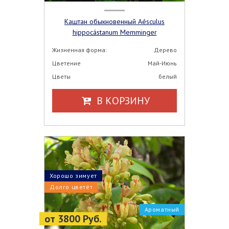
Каштан обыкновенный Aésculus
hippocástanum Memminger
Жизненная форма:
Дерево
Цветение
Май-Июнь
Цветы
белый
В КОРЗИНУ
Хорошо зимует
Долго цветёт
Ароматный
от 3800 Руб.