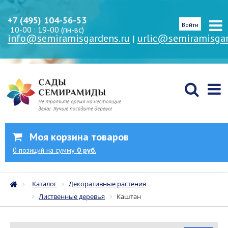
+7 (495) 104-56-53
Войти
10-00 : 19-00 (пн-вс)
info@semiramisgardens.ru
urlic@semiramisgar
|
Моя корзина товаров
0
позиций
на сумму
0 руб.
Каталог
Декоративные растения
Лиственные деревья
Каштан