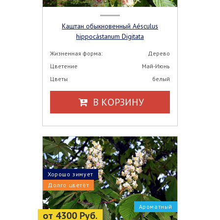
Каштан обыкновенный Aésculus
hippocástanum Digitata
Жизненная форма:
Дерево
Цветение
Май-Июнь
Цветы
белый
В КОРЗИНУ
Хорошо зимует
Долго цветёт
Ароматный
от 4300 Руб.