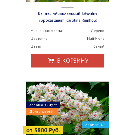
Каштан обыкновенный Aésculus
hippocástanum Karolina Reinhold
Жизненная форма:
Дерево
Цветение
Май-Июнь
Цветы
белый
В КОРЗИНУ
Хорошо зимует
Долго цветёт
Ароматный
от 3800 Руб.