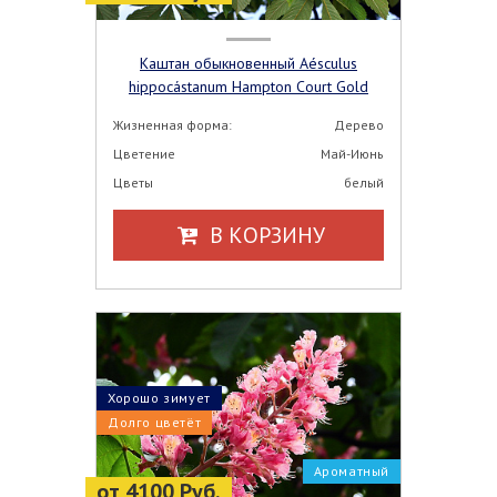
Каштан обыкновенный Aésculus
hippocástanum Hampton Court Gold
Жизненная форма:
Дерево
Цветение
Май-Июнь
Цветы
белый
В КОРЗИНУ
Хорошо зимует
Долго цветёт
Ароматный
от 4100 Руб.