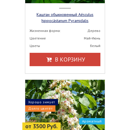
Каштан обыкновенный Aésculus
hippocástanum Pyramidalis
Жизненная форма:
Дерево
Цветение
Май-Июнь
Цветы
белый
В КОРЗИНУ
Хорошо зимует
Долго цветёт
Ароматный
от 3500 Руб.