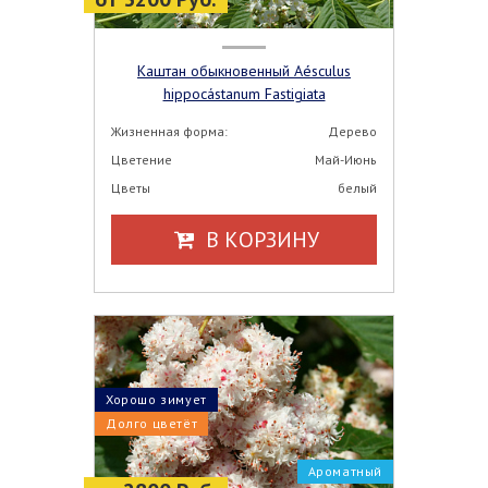
Каштан обыкновенный Aésculus
hippocástanum Fastigiata
Жизненная форма:
Дерево
Цветение
Май-Июнь
Цветы
белый
В КОРЗИНУ
Хорошо зимует
Долго цветёт
Ароматный