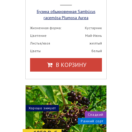
Бузина обыкновенная Sambúcus
racemósa Plumosa Aurea
Жизненная форма:
Кустарник
Цветение
Май-Июнь
Листья/хвоя
желтый
Цветы
белый
В КОРЗИНУ
Хорошо зимует
Сладкий
Ранний сорт