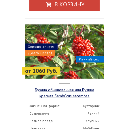
В КОРЗИНУ
Хорошо зимует
Долго цветёт
Ранний сорт
от 1060 Руб.
Бузина обыкновенная или Бузина
красная Sambúcus racemósa
Жизненная форма:
Кустарник
Созревание
Ранний
Размер плода
Крупный
Цветение
Май-Июнь