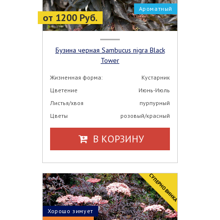
Ароматный
от 1200 Руб.
Бузина черная Sambucus nigra Black
Tower
Жизненная форма:
Кустарник
Цветение
Июнь-Июль
Листья/хвоя
пурпурный
Цветы
розовый/красный
В КОРЗИНУ
CУПЕРНОВИНКА
Хорошо зимует