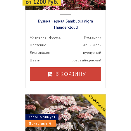
от 1200 Руб.
Бузина черная Sambucus nigra
Thundercloud
Жизненная форма:
Кустарник
Цветение
Июнь-Июль
Листья/хвоя
пурпурный
Цветы
розовый/красный
В КОРЗИНУ
CУПЕРНОВИНКА
Хорошо зимует
Долго цветёт