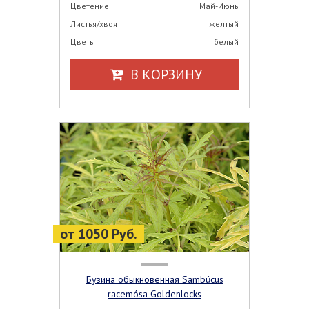
Цветение
Май-Июнь
Листья/хвоя
желтый
Цветы
белый
В КОРЗИНУ
от 1050 Руб.
Бузина обыкновенная Sambúcus
racemósa Goldenlocks