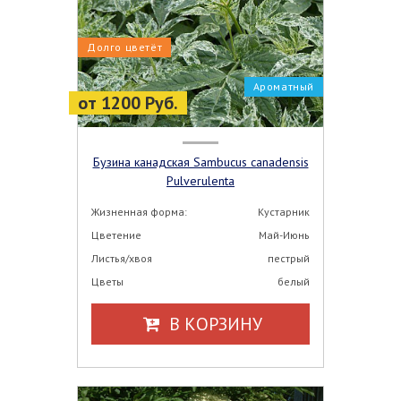
Долго цветёт
Ароматный
от 1200 Руб.
Бузина канадская Sambucus canadensis
Pulverulenta
Жизненная форма:
Кустарник
Цветение
Май-Июнь
Листья/хвоя
пестрый
Цветы
белый
В КОРЗИНУ