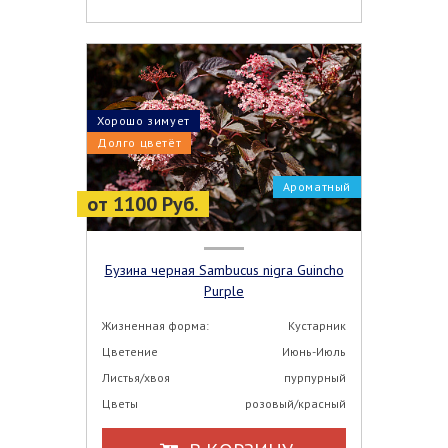
Хорошо зимует
Долго цветёт
Ароматный
от 1100 Руб.
Бузина черная Sambucus nigra Guincho
Purple
Жизненная форма:
Кустарник
Цветение
Июнь-Июль
Листья/хвоя
пурпурный
Цветы
розовый/красный