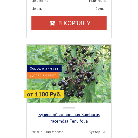
Цветение
Май-Июнь
Цветы
белый
В КОРЗИНУ
Хорошо зимует
Долго цветёт
от 1100 Руб.
Бузина обыкновенная Sambúcus
racemósa Tenuifolia
Жизненная форма:
Кустарник