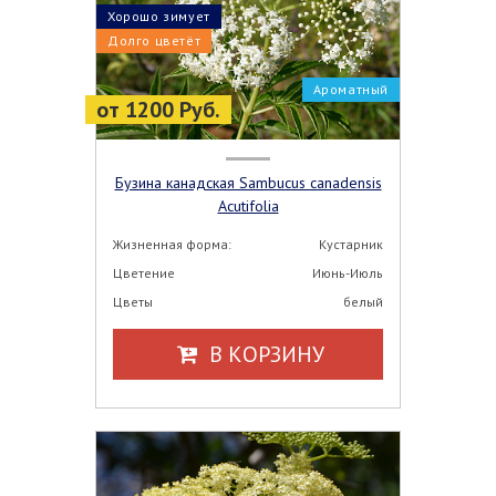
Хорошо зимует
Долго цветёт
Ароматный
от 1200 Руб.
Бузина канадская Sambucus canadensis
Acutifolia
Жизненная форма:
Кустарник
Цветение
Июнь-Июль
Цветы
белый
В КОРЗИНУ