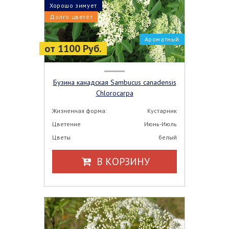
Хорошо зимует
Долго цветёт
Ароматный
от 1100 Руб.
Бузина канадская Sambucus canadensis
Chlorocarpa
Жизненная форма:
Кустарник
Цветение
Июнь-Июль
Цветы
белый
В КОРЗИНУ