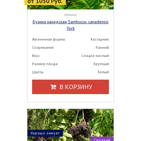
от 1050 Руб.
Бузина канадская Sambucus canadensis
York
Жизненная форма:
Кустарник
Созревание
Ранний
Вкус
Сладко-кислый
Размер плода
Крупный
Цветы
белый
В КОРЗИНУ
Хорошо зимует
Сладкий