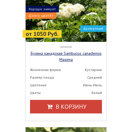
Хорошо зимует
Долго цветёт
Ароматный
от 1050 Руб.
Бузина канадская Sambucus canadensis
Maxima
Жизненная форма:
Кустарник
Размер плода
Средний
Цветение
Июнь-Июль
Цветы
белый
В КОРЗИНУ