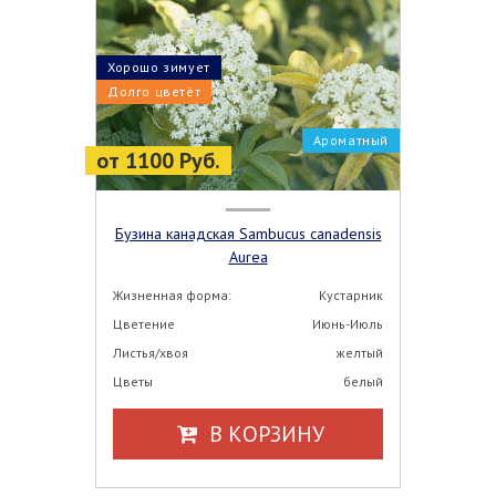
Хорошо зимует
Долго цветёт
Ароматный
от 1100 Руб.
Бузина канадская Sambucus canadensis
Aurea
Жизненная форма:
Кустарник
Цветение
Июнь-Июль
Листья/хвоя
желтый
Цветы
белый
В КОРЗИНУ