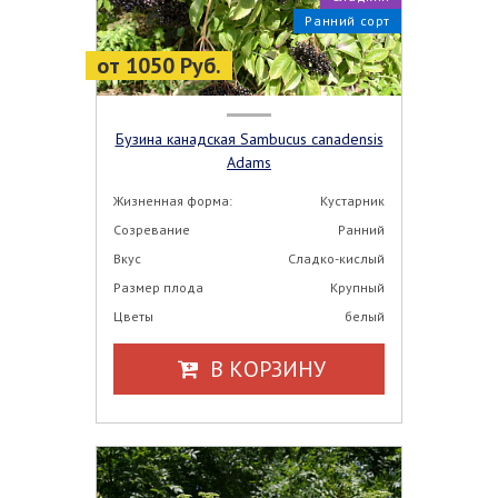
Ранний сорт
от 1050 Руб.
Бузина канадская Sambucus canadensis
Adams
Жизненная форма:
Кустарник
Созревание
Ранний
Вкус
Сладко-кислый
Размер плода
Крупный
Цветы
белый
В КОРЗИНУ