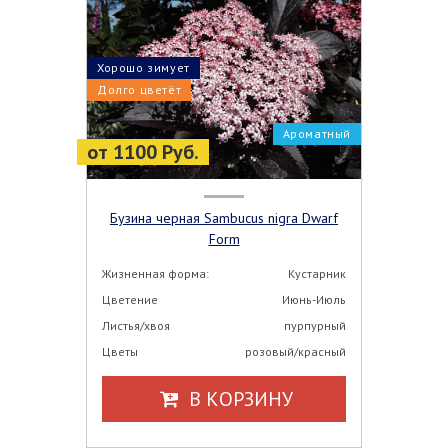
Хорошо зимует
Долго цветёт
Ароматный
от 1100 Руб.
Бузина черная Sambucus nigra Dwarf
Form
Жизненная форма:
Кустарник
Цветение
Июнь-Июль
Листья/хвоя
пурпурный
Цветы
розовый/красный
В КОРЗИНУ