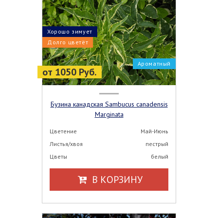
Хорошо зимует
Долго цветёт
Ароматный
от 1050 Руб.
Бузина канадская Sambucus canadensis
Marginata
Цветение
Май-Июнь
Листья/хвоя
пестрый
Цветы
белый
В КОРЗИНУ