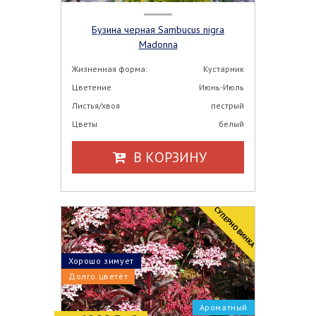
Бузина черная Sambucus nigra
Madonna
Жизненная форма:
Кустарник
Цветение
Июнь-Июль
Листья/хвоя
пестрый
Цветы
белый
В КОРЗИНУ
CУПЕРНОВИНКА
Хорошо зимует
Долго цветёт
Ароматный