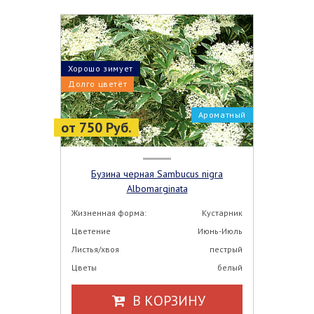
Хорошо зимует
Долго цветёт
Ароматный
от 750 Руб.
Бузина черная Sambucus nigra
Albomarginata
Жизненная форма:
Кустарник
Цветение
Июнь-Июль
Листья/хвоя
пестрый
Цветы
белый
В КОРЗИНУ