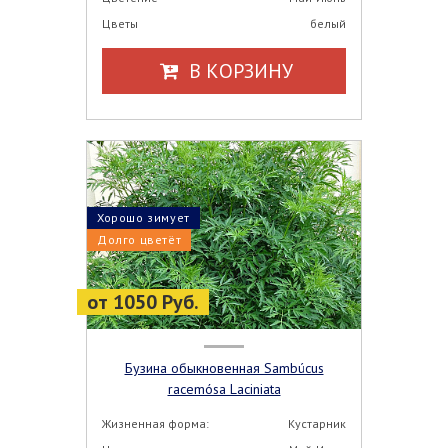
Цветы
белый
В КОРЗИНУ
Хорошо зимует
Долго цветёт
от 1050 Руб.
Бузина обыкновенная Sambúcus
racemósa Laciniata
Жизненная форма:
Кустарник