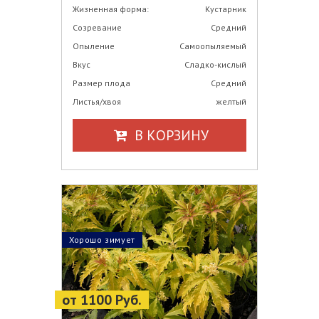
Жизненная форма:
Кустарник
Созревание
Средний
Опыление
Самоопыляемый
Вкус
Сладко-кислый
Размер плода
Средний
Листья/хвоя
желтый
В КОРЗИНУ
Хорошо зимует
от 1100 Руб.