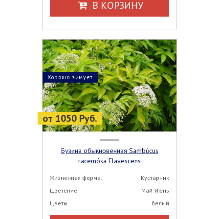
В КОРЗИНУ
Хорошо зимует
от 1050 Руб.
Бузина обыкновенная Sambúcus
racemósa Flavescens
Жизненная форма:
Кустарник
Цветение
Май-Июнь
Цветы
белый