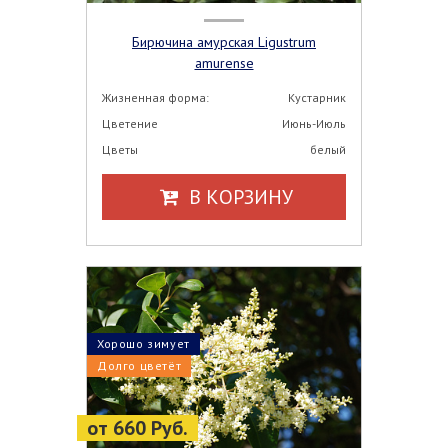
Бирючина амурская Ligustrum
amurense
Жизненная форма:
Кустарник
Цветение
Июнь-Июль
Цветы
белый
В КОРЗИНУ
Хорошо зимует
Долго цветёт
от 660 Руб.