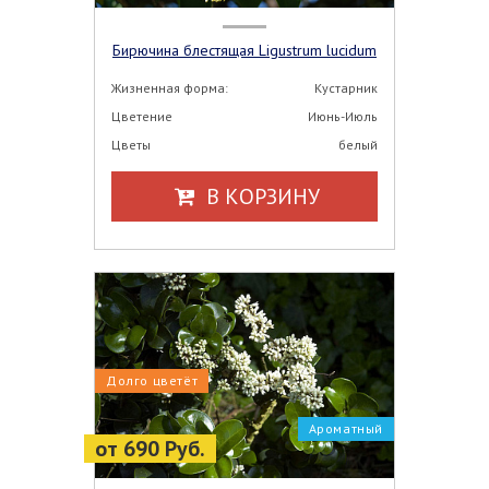
Бирючина блестящая Ligustrum lucidum
Жизненная форма:
Кустарник
Цветение
Июнь-Июль
Цветы
белый
В КОРЗИНУ
Долго цветёт
Ароматный
от 690 Руб.