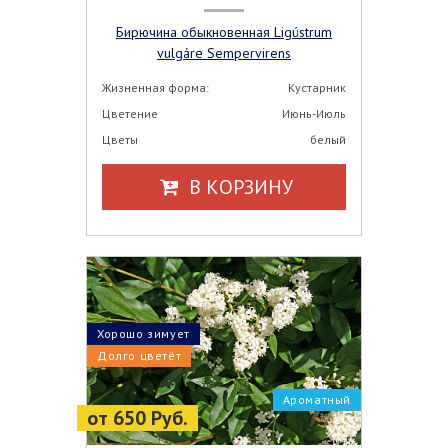
Бирючина обыкновенная Ligústrum
vulgáre Sempervirens
Жизненная форма:
Кустарник
Цветение
Июнь-Июль
Цветы
белый
В КОРЗИНУ
Хорошо зимует
Долго цветёт
Ароматный
от 650 Руб.