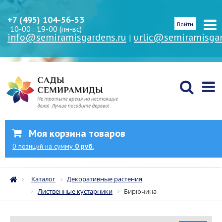
+7 (495) 104-56-53
Войти
10-00 : 19-00 (пн-вс)
info@semiramisgardens.ru
urlic@semiramisgar
|
Моя корзина товаров
0
позиций
на сумму
0 руб.
Каталог
Декоративные растения
Лиственные кустарники
Бирючина