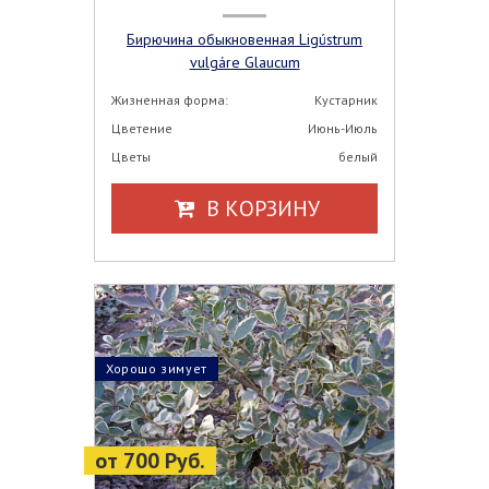
Бирючина обыкновенная Ligústrum
vulgáre Glaucum
Жизненная форма:
Кустарник
Цветение
Июнь-Июль
Цветы
белый
В КОРЗИНУ
Хорошо зимует
от 700 Руб.