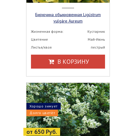
Бирючина обыкновенная Ligústrum
vulgáre Aureum
Жизненная форма:
Кустарник
Цветение
Май-Июнь
Листья/хвоя
пестрый
В КОРЗИНУ
Хорошо зимует
Долго цветёт
от 650 Руб.