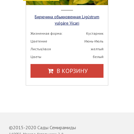
Бирючина обыкновенная Ligústrum
vulgáre Vicari
Жизненная форма:
Кустарник
Цветение
Июнь-Июль
Листья/хвоя
желтый
Цветы
белый
В КОРЗИНУ
©2015-2020 Сады Семирамиды
140055, Москва, Котельники, 2-й