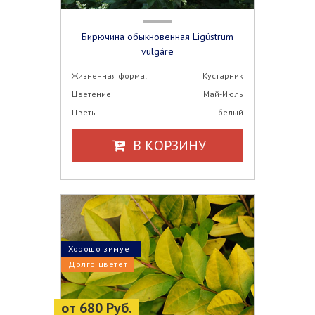
Бирючина обыкновенная Ligústrum
vulgáre
Жизненная форма:
Кустарник
Цветение
Май-Июль
Цветы
белый
В КОРЗИНУ
Хорошо зимует
Долго цветёт
от 680 Руб.