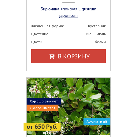
Бирючина японская Ligustrum
japonicum
Жизненная форма:
Кустарник
Цветение
Июнь-Июль
Цветы
белый
В КОРЗИНУ
Хорошо зимует
Долго цветёт
Ароматный
от 650 Руб.