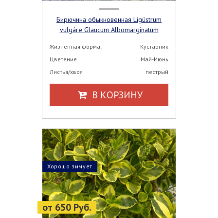
Бирючина обыкновенная Ligústrum
vulgáre Glaucum Albomarginatum
Жизненная форма:
Кустарник
Цветение
Май-Июнь
Листья/хвоя
пестрый
В КОРЗИНУ
Хорошо зимует
от 650 Руб.