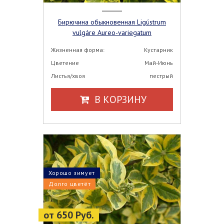
Бирючина обыкновенная Ligústrum
vulgáre Aureo-variegatum
Жизненная форма:
Кустарник
Цветение
Май-Июнь
Листья/хвоя
пестрый
В КОРЗИНУ
Хорошо зимует
Долго цветёт
от 650 Руб.