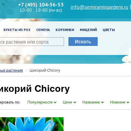
+7 (495) 104-56-53
info@semiramisgardens.ru
10-00 : 19-00 (пн-вс)
БУКЕТЫ ИЗ РОЗ
СЕМЕНА
КОРЗИНКИ
МИЦЕЛИЙ
ЦВЕТЫ
Искать
ные растения
Цикорий Chicory
икорий Chicory
ировать по:
Популярности
Цене
Названию
Новизне