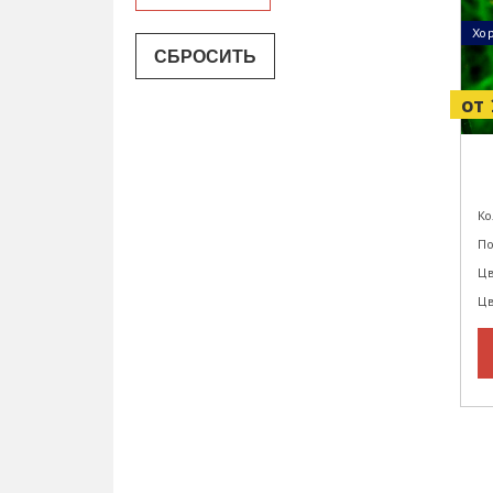
Хо
от 
Ко
По
Цв
Цв