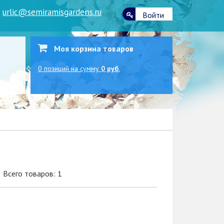
|
urlic@semiramisgardens.ru
Войти
Моя корзина товаров
0
позиций
на сумму
0 руб.
Всего товаров: 1