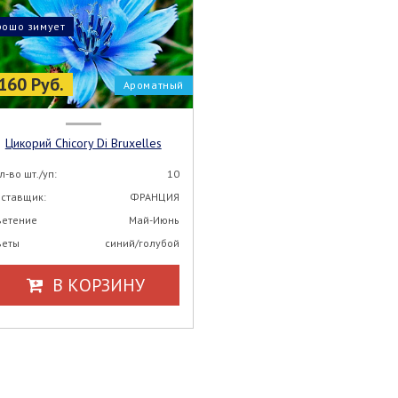
рошо зимует
160 Руб.
Ароматный
Цикорий Chicory Di Bruxelles
л-во шт./уп:
10
ставщик:
ФРАНЦИЯ
етение
Май-Июнь
еты
синий/голубой
В КОРЗИНУ