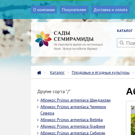
О компании
Покупателям
Доставка и оплата
КАТАЛОГ
Каталог
Плодовые и ягодные культуры
Другие сорта "/"
Абрикос Prúnus armeníaca Шиндахлан
Абрикос Prúnus armeníaca Чемпион
Севера
Абрикос Prúnus armeníaca Betinka
Абрикос Prúnus armeníaca Графиня
Абрикос Prúnus armeníaca Сибиряк