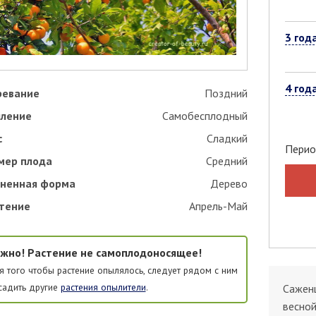
3 год
4 год
ревание
Поздний
ление
Самобесплодный
с
Сладкий
Перио
мер плода
Средний
ненная форма
Дерево
тение
Апрель-Май
жно! Растение не самоплодоносящее!
я того чтобы растение опылялось, следует рядом с ним
садить другие
растения опылители
.
Саженц
весной