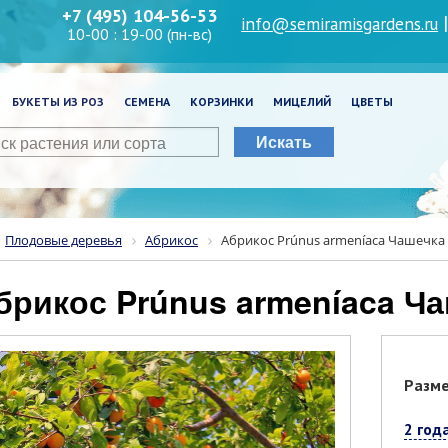
+7 (495) 104-56-53
info@semiramisgardens.ru
10-00 : 19-00 (пн-вс)
БУКЕТЫ ИЗ РОЗ
СЕМЕНА
КОРЗИНКИ
МИЦЕЛИЙ
ЦВЕТЫ
Искать
Плодовые деревья
Абрикос
Абрикос Prúnus armeníaca Чашечка
Абрикос Prúnus armeníaca Ч
Разм
2 год