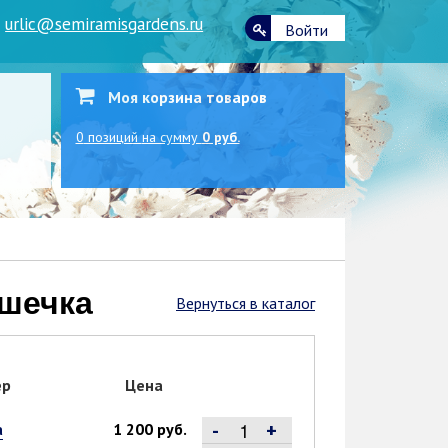
|
urlic@semiramisgardens.ru
Войти
Моя корзина товаров
0
позиций
на сумму
0 руб.
ашечка
Вернуться в каталог
ер
Цена
-
+
а
1 200 руб.