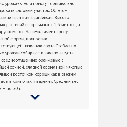
х урожаев, но и помогут оригинально
ровать садовый участок. Об этом
зывает semiramisgardens.ru. Высота
ых растений не превышает 1,5 метров, а
крупномеров Чашечка имеет крону
есной формы, полностью
етствующей названию сорта.Стабильно
е урожаи собирают в начале августа.
 среднеопушенные оранжевые с
йшей сочной, сладкой ароматной мякотью
льшой косточкой хороши как в свежем
так и в компотах и варении. Средний вес
 – до 30 г.