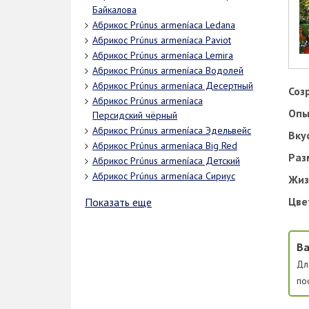
Байкалова
Абрикос Prúnus armeníaca Ledana
Абрикос Prúnus armeníaca Paviot
Абрикос Prúnus armeníaca Lemira
Абрикос Prúnus armeníaca Водолей
Абрикос Prúnus armeníaca Десертный
Соз
Абрикос Prúnus armeníaca
Опы
Персидский чёрный
Абрикос Prúnus armeníaca Эдельвейс
Вку
Абрикос Prúnus armeníaca Big Red
Раз
Абрикос Prúnus armeníaca Детский
Абрикос Prúnus armeníaca Сириус
Жиз
Цве
Показать еще
Ва
Дл
по