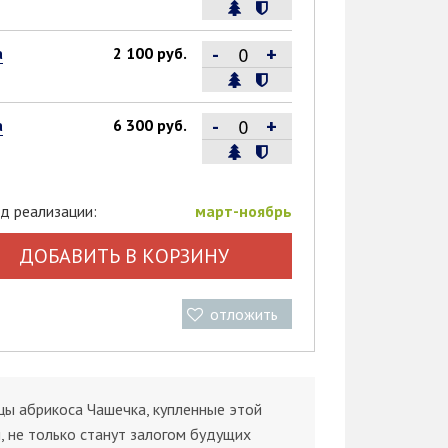
-
+
а
2 100 руб.
-
+
а
6 300 руб.
д реализации:
март-ноябрь
ДОБАВИТЬ В КОРЗИНУ
отложить
ы абрикоса Чашечка, купленные этой
, не только станут залогом будущих