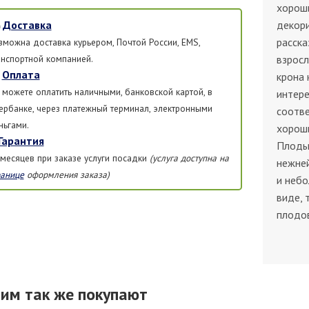
хороши
Доставка
декори
расска
зможна доставка курьером, Почтой России, EMS,
анспортной компанией.
взросл
Оплата
крона 
 можете оплатить наличными, банковской картой, в
интер
ербанке, через платежный терминал, электронными
соотв
ньгами.
хороши
Гарантия
Плоды
 месяцев при заказе услуги посадки
(услуга доступна на
нежне
ранице
оформления заказа)
и небо
виде, 
плодов
тим так же покупают