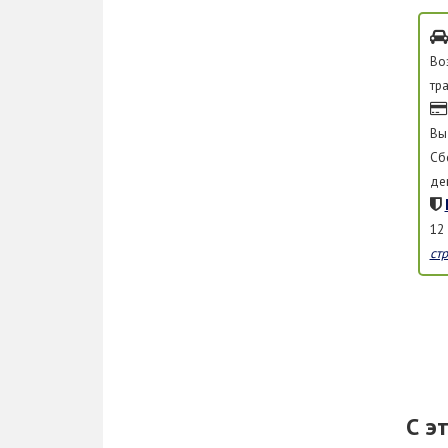
Во
тр
Вы
Сб
де
12
ст
С э