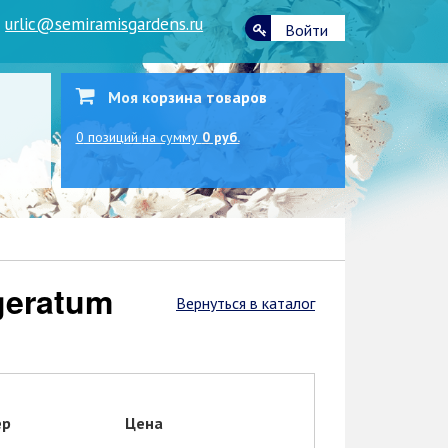
|
urlic@semiramisgardens.ru
Войти
Моя корзина товаров
0
позиций
на сумму
0 руб.
Вернуться в каталог
ер
Цена