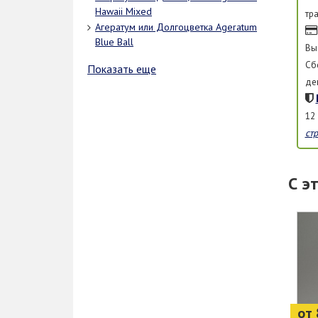
Hawaii Mixed
тр
Агератум или Долгоцветка Ageratum
Blue Ball
Вы
Сб
Показать еще
де
12
ст
С э
от 