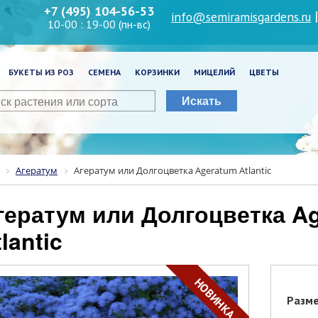
+7 (495) 104-56-53
info@semiramisgardens.ru
10-00 : 19-00 (пн-вс)
БУКЕТЫ ИЗ РОЗ
СЕМЕНА
КОРЗИНКИ
МИЦЕЛИЙ
ЦВЕТЫ
Искать
Агератум
Агератум или Долгоцветка Ageratum Atlantic
lantic
НОВИНКА
Разм