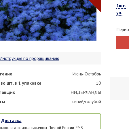
1шт.
уп.
Перио
Инструкция по проращиванию
тение
Июнь-Октябрь
во шт. в 1 упаковке
10
тавщик
НИДЕРЛАНДЫ
ты
синий/голубой
Доставка
зможна доставка курьером, Почтой России, EMS,