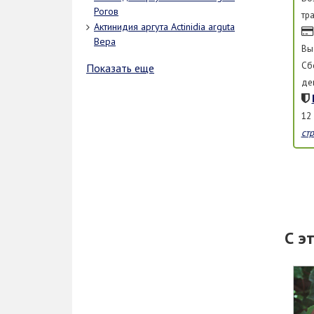
Рогов
тр
Актинидия аргута Actinidia arguta
Вера
Вы
Сб
Показать еще
де
12
ст
С э