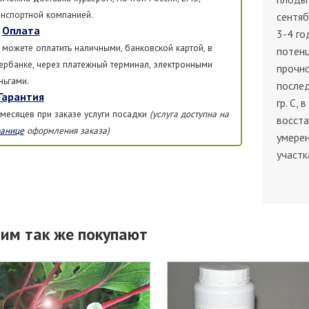
анспортной компанией.
сентяб
Оплата
3-4 го
 можете оплатить наличными, банковской картой, в
потен
ербанке, через платежный терминал, электронными
прочно
ньгами.
после
Гарантия
гр. С,
 месяцев при заказе услуги посадки
(услуга доступна на
восста
ранице
оформления заказа)
умере
участк
тим так же покупают