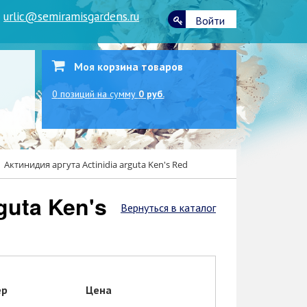
|
urlic@semiramisgardens.ru
Войти
Моя корзина товаров
0
позиций
на сумму
0 руб.
Актинидия аргута Actinidia arguta Ken's Red
Вернуться в каталог
ер
Цена