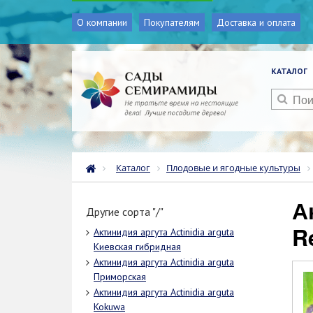
О компании
Покупателям
Доставка и оплата
КАТАЛОГ
Каталог
Плодовые и ягодные культуры
Актинидия аргута Actinidia arguta Ken's
Другие сорта "/"
R
Актинидия аргута Actinidia arguta
Киевская гибридная
Актинидия аргута Actinidia arguta
Приморская
Актинидия аргута Actinidia arguta
Kokuwa