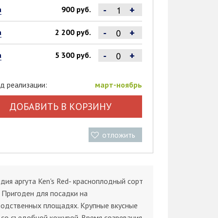
-
+
а
900 руб.
-
+
а
2 200 руб.
-
+
а
5 300 руб.
д реализации:
март-ноябрь
ДОБАВИТЬ В КОРЗИНУ
отложить
дия аргута Ken's Red- красноплодный сорт
. Пригоден для посадки на
водственных площадях. Крупные вкусные
со съедобной кожурой. Время созревания