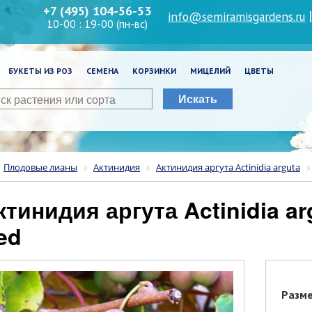
+7 (495) 104-56-53
info@semiramisgardens.ru
10-00 : 19-00 (пн-вс)
БУКЕТЫ ИЗ РОЗ
СЕМЕНА
КОРЗИНКИ
МИЦЕЛИЙ
ЦВЕТЫ
Искать
Плодовые лианы
Актинидия
Актинидия аргута Actinidia arguta
ed
Разм