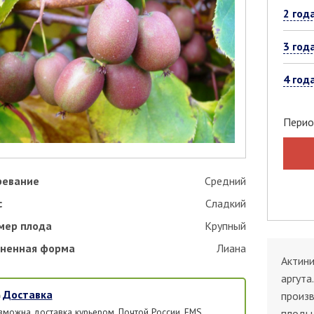
2 год
3 год
4 год
Перио
ревание
Средний
с
Сладкий
мер плода
Крупный
ненная форма
Лиана
Актини
аргута
Доставка
произ
зможна доставка курьером, Почтой России, EMS,
плоды 