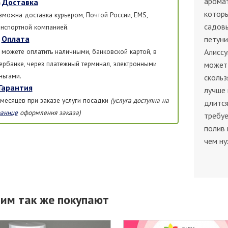
аромат
Доставка
которы
зможна доставка курьером, Почтой России, EMS,
садовы
анспортной компанией.
Оплата
петуни
 можете оплатить наличными, банковской картой, в
Алиссу
ербанке, через платежный терминал, электронными
может 
ньгами.
скольз
Гарантия
лучше 
 месяцев при заказе услуги посадки
(услуга доступна на
длится
ранице
оформления заказа)
требуе
полив 
чем ну
тим так же покупают