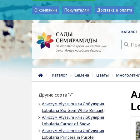
О компании
Покупателям
Доставка и оплата
КАТАЛОГ
Каталог
Семена
Цветы
Многолетн
Алиссум Alyssum или Лобулярия
Другие сорта "/"
L
Алиссум Alyssum или Лобулярия
Lobularia Big Gem White Brilliant
Алиссум Alyssum или Лобулярия
Lobularia Carpet of Snow
Алиссум Alyssum или Лобулярия
Lobularia Princess in Purple