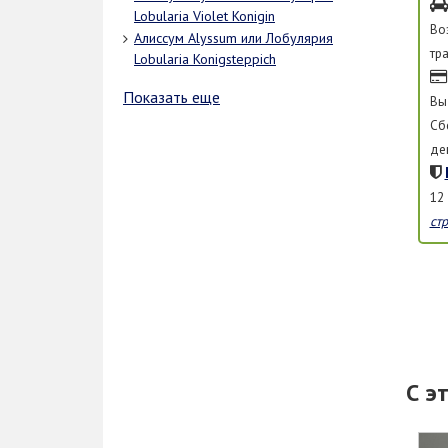
Lobularia Violet Konigin
Во
Алиссум Alyssum или Лобулярия
тр
Lobularia Konigsteppich
Показать еще
Вы
Сб
де
12
ст
С э