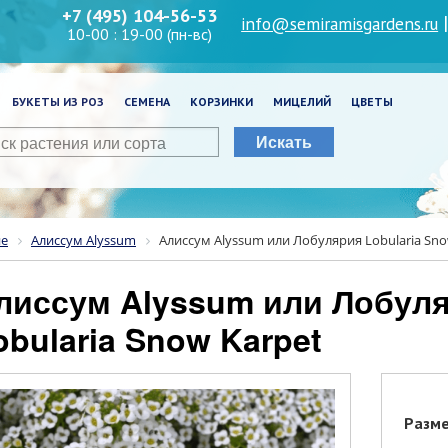
+7 (495) 104-56-53
info@semiramisgardens.ru
10-00 : 19-00 (пн-вс)
БУКЕТЫ ИЗ РОЗ
СЕМЕНА
КОРЗИНКИ
МИЦЕЛИЙ
ЦВЕТЫ
Искать
ие
Алиссум Alyssum
Алиссум Alyssum или Лобулярия Lobularia Sno
obularia Snow Karpet
Разм