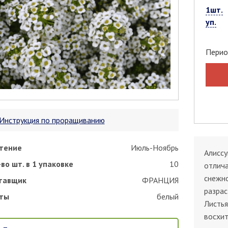
1шт.
уп.
Перио
Инструкция по проращиванию
тение
Июль-Ноябрь
Алиссу
во шт. в 1 упаковке
10
отлич
снежно
тавщик
ФРАНЦИЯ
разрас
ты
белый
Листья
восхи