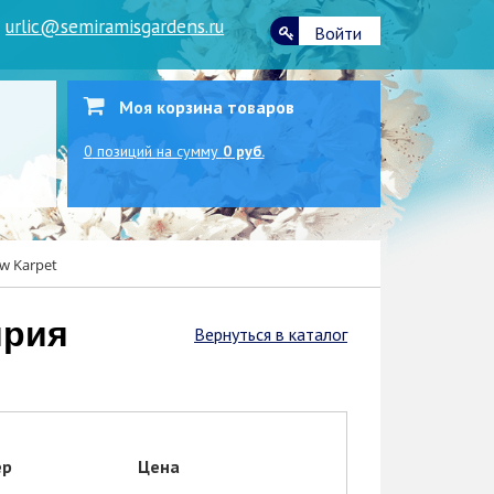
|
urlic@semiramisgardens.ru
Войти
Моя корзина товаров
0
позиций
на сумму
0 руб.
w Karpet
Вернуться в каталог
ер
Цена