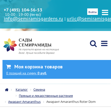
+7 (495) 104-56-53
Войти
10-00 : 19-00 (пн-вс)
info@semiramisgardens.ru
urlic@semiramisgar
|
Моя корзина товаров
0
позиций
на сумму
0 руб.
Каталог
Семена
Пряные и лекарственные растения
Амарант Amaranthus
Амарант Amaranthus Roter Dom