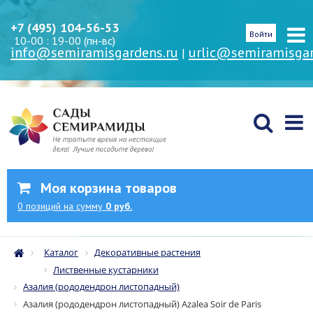
+7 (495) 104-56-53
Войти
10-00 : 19-00 (пн-вс)
info@semiramisgardens.ru
urlic@semiramisgar
|
Моя корзина товаров
0
позиций
на сумму
0 руб.
Каталог
Декоративные растения
Лиственные кустарники
Азалия (рододендрон листопадный)
Азалия (рододендрон листопадный) Azalea Soir de Paris