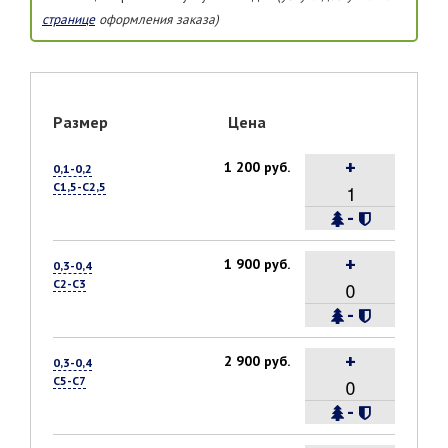
странице
оформления заказа)
Размер
Цена
+
1 200 руб.
0,1-0,2
С1,5-С2,5
-
+
1 900 руб.
0,3-0,4
С2-С3
-
+
2 900 руб.
0,3-0,4
С5-С7
-