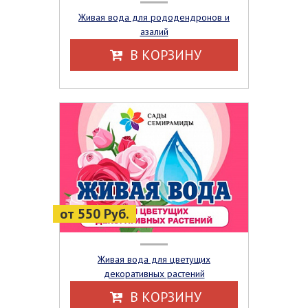
Живая вода для рододендронов и
азалий
В КОРЗИНУ
от 550 Руб.
Живая вода для цветущих
декоративных растений
В КОРЗИНУ