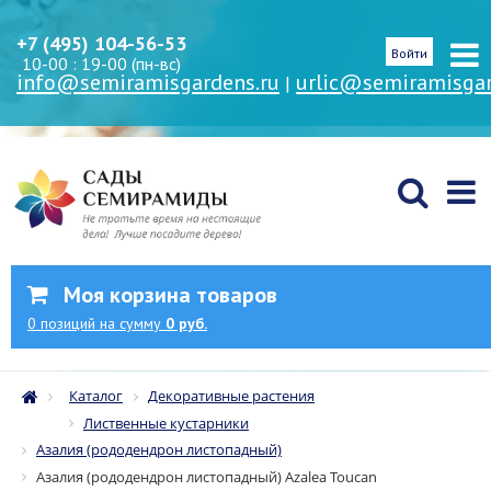
+7 (495) 104-56-53
Войти
10-00 : 19-00 (пн-вс)
info@semiramisgardens.ru
urlic@semiramisgar
|
Моя корзина товаров
0
позиций
на сумму
0 руб.
Каталог
Декоративные растения
Лиственные кустарники
Азалия (рододендрон листопадный)
Азалия (рододендрон листопадный) Azalea Toucan