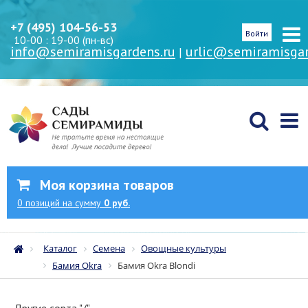
+7 (495) 104-56-53
Войти
10-00 : 19-00 (пн-вс)
info@semiramisgardens.ru
urlic@semiramisgar
|
Моя корзина товаров
0
позиций
на сумму
0 руб.
Каталог
Семена
Овощные культуры
Бамия Okra
Бамия Okra Blondi