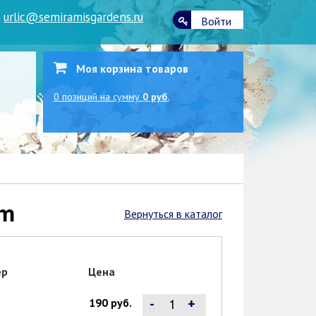
|
urlic@semiramisgardens.ru
Войти
Моя корзина товаров
0
позиций
на сумму
0 руб.
um
Вернуться в каталог
ер
Цена
-
+
190 руб.