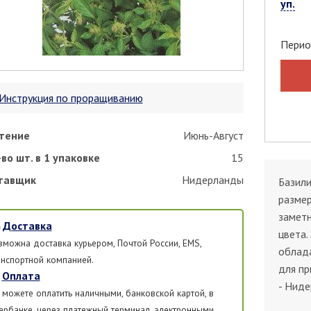
уп.
Перио
Инструкция по проращиванию
тение
Июнь-Август
во шт. в 1 упаковке
15
тавщик
Нидерланды
Базили
размер
замет
Доставка
цвета.
зможна доставка курьером, Почтой России, EMS,
облада
анспортной компанией.
для пр
Оплата
- Ниде
 можете оплатить наличными, банковской картой, в
ербанке, через платежный терминал, электронными