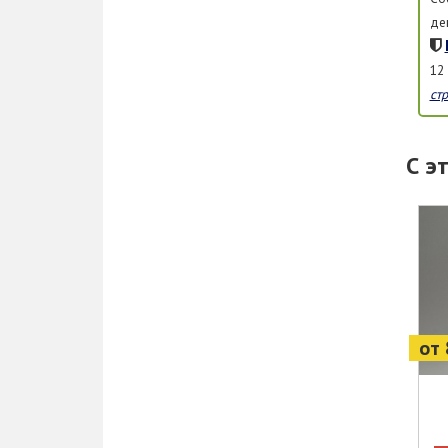
де
12
ст
С э
от 