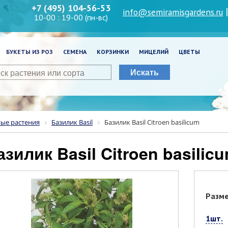
+7 (495) 104-56-53
info@semiramisgardens.ru
10-00 : 19-00 (пн-вс)
БУКЕТЫ ИЗ РОЗ
СЕМЕНА
КОРЗИНКИ
МИЦЕЛИЙ
ЦВЕТЫ
Искать
ные растения
Базилик Basil
Базилик Basil Citroen basilicum
Базилик Basil Citroen basilic
Разм
1шт.