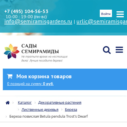
+7 (495) 104-56-53
Войти
10-00 : 19-00 (пн-вс)
info@semiramisgardens.ru
urlic@semiramisgar
|
Моя корзина товаров
0
позиций
на сумму
0 руб.
Каталог
Декоративные растения
Лиственные деревья
Береза
Береза повислая Betula pendula Trost’s Dwarf