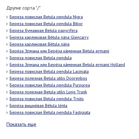
Другие сорта "/"
Береза повислая Betula pendula Nigra
Береза повислая Betula pendula Bibor
Береза бумажная Betula papyrifera
Береза карликовая Bétula nána Glencarry
Береза карликовая Bétula nána
Берёза Эрмана или Берёза ка́менная Betula ermanii
Береза повислая Betula pendula
Берёза Эрмана или Берёза ка́менная Betula ermanii Holland
Береза повислая Betula pendula Laciniata
Береза полезная Betula utilis Doorenbos
Береза повислая Betula pendula Purpurea
Береза полезная Betula utilis Long Trunk
Береза повислая Betula pendula Tristis
Берёза вишнёвая Bétula lénta
Береза повислая Betula pendula Fastigiata
Показать еще