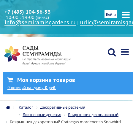
+7 (495) 104-56-53
Войти
10-00 : 19-00 (пн-вс)
info@semiramisgardens.ru
urlic@semiramisgar
|
Моя корзина товаров
0
позиций
на сумму
0 руб.
Каталог
Декоративные растения
Лиственные деревья
Боярышник декоративный
Боярышник декоративный Crataegus mordenensis Snowbird