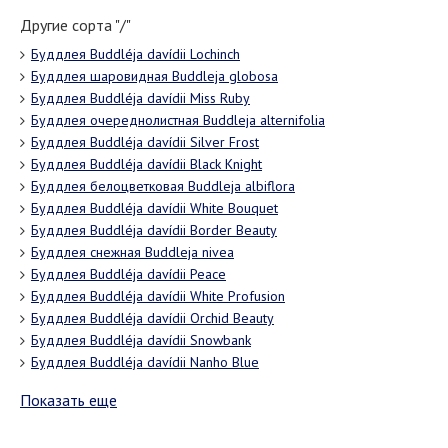
Другие сорта "/"
Буддлея Buddléja davídii Lochinch
Буддлея шаровидная Buddleja globosa
Буддлея Buddléja davídii Miss Ruby
Буддлея очереднолистная Buddleja alternifolia
Буддлея Buddléja davídii Silver Frost
Буддлея Buddléja davídii Black Knight
Буддлея белоцветковая Buddleja albiflora
Буддлея Buddléja davídii White Bouquet
Буддлея Buddléja davídii Border Beauty
Буддлея снежная Buddleja nivea
Буддлея Buddléja davídii Peace
Буддлея Buddléja davídii White Profusion
Буддлея Buddléja davídii Orchid Beauty
Буддлея Buddléja davídii Snowbank
Буддлея Buddléja davídii Nanho Blue
Показать еще