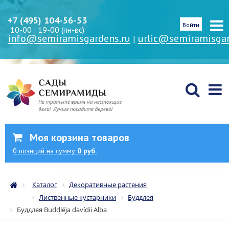
+7 (495) 104-56-53
Войти
10-00 : 19-00 (пн-вс)
info@semiramisgardens.ru
urlic@semiramisgar
|
Моя корзина товаров
0
позиций
на сумму
0 руб.
Каталог
Декоративные растения
Лиственные кустарники
Буддлея
Буддлея Buddléja davídii Alba