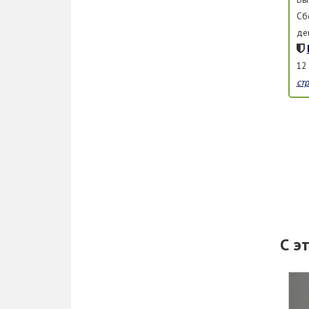
Сб
де
12
ст
С э