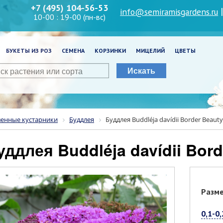
+7 (495) 104-56-53
info@semiramisgardens.ru
10-00 : 19-00 (пн-вс)
БУКЕТЫ ИЗ РОЗ
СЕМЕНА
КОРЗИНКИ
МИЦЕЛИЙ
ЦВЕТЫ
Искать
венные кустарники
Буддлея
Буддлея Buddléja davídii Border Beauty
Буддлея Buddléja davídii Bor
Разм
0,1-0,