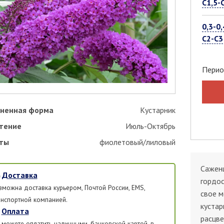
С1,5-
0,3-0,
С2-С3
Перио
ненная форма
Кустарник
тение
Июль-Октябрь
ты
фиолетовый/лиловый
Саженц
Доставка
гордос
зможна доставка курьером, Почтой России, EMS,
свое м
анспортной компанией.
кустар
Оплата
расцве
 можете оплатить наличными, банковской картой, в