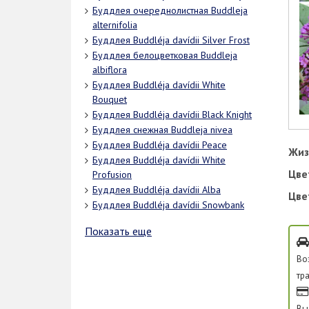
Буддлея очереднолистная Buddleja
alternifolia
Буддлея Buddléja davídii Silver Frost
Буддлея белоцветковая Buddleja
albiflora
Буддлея Buddléja davídii White
Bouquet
Буддлея Buddléja davídii Black Knight
Буддлея снежная Buddleja nivea
Буддлея Buddléja davídii Peace
Жиз
Буддлея Buddléja davídii White
Цве
Profusion
Буддлея Buddléja davídii Alba
Цве
Буддлея Buddléja davídii Snowbank
Показать еще
Во
тр
Вы