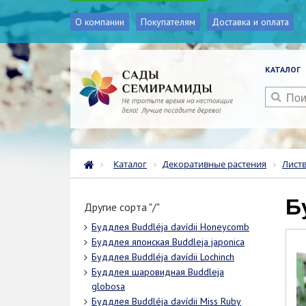
О компании
Покупателям
Доставка и оплата
КАТАЛОГ
Каталог
Декоративные растения
Лист
Другие сорта "/"
Буддлея Buddléja davídii Honeycomb
Буддлея японская Buddleja japonica
Буддлея Buddléja davídii Lochinch
Буддлея шаровидная Buddleja
globosa
Буддлея Buddléja davídii Miss Ruby