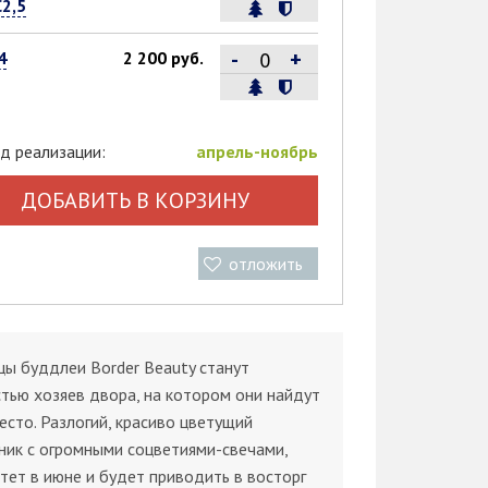
С2,5
-
+
4
2 200 руб.
д реализации:
апрель-ноябрь
ДОБАВИТЬ В КОРЗИНУ
отложить
ы буддлеи Border Beauty станут
тью хозяев двора, на котором они найдут
есто. Разлогий, красиво цветущий
ник с огромными соцветиями-свечами,
тет в июне и будет приводить в восторг