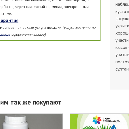
наблю
ербанке, через платежный терминал, электронными
куста 
ньгами.
засушл
Гарантия
укрыти
 месяцев при заказе услуги посадки
(услуга доступна на
хорош
ранице
оформления заказа)
участк
высок 
учитыв
постоя
султан
тим так же покупают