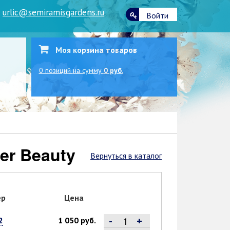
|
urlic@semiramisgardens.ru
Войти
Моя корзина товаров
0
позиций
на сумму
0 руб.
der Beauty
Вернуться в каталог
ер
Цена
-
+
2
1 050 руб.