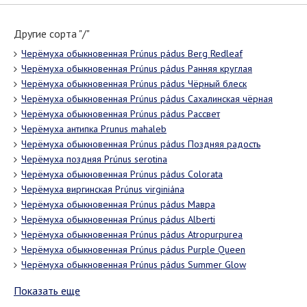
Другие сорта "/"
Черёмуха обыкновенная Prúnus pádus Berg Redleaf
Черёмуха обыкновенная Prúnus pádus Ранняя круглая
Черёмуха обыкновенная Prúnus pádus Чёрный блеск
Черёмуха обыкновенная Prúnus pádus Сахалинская чёрная
Черёмуха обыкновенная Prúnus pádus Рассвет
Черёмуха антипка Prunus mahaleb
Черёмуха обыкновенная Prúnus pádus Поздняя радость
Черёмуха поздняя Prúnus serоtina
Черёмуха обыкновенная Prúnus pádus Colorata
Черёмуха виргинская Prúnus virginiána
Черёмуха обыкновенная Prúnus pádus Мавра
Черёмуха обыкновенная Prúnus pádus Alberti
Черёмуха обыкновенная Prúnus pádus Atropurpurea
Черёмуха обыкновенная Prúnus pádus Purple Queen
Черёмуха обыкновенная Prúnus pádus Summer Glow
Показать еще