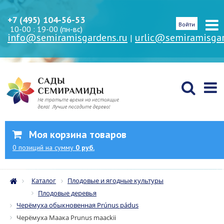
+7 (495) 104-56-53
Войти
10-00 : 19-00 (пн-вс)
info@semiramisgardens.ru
urlic@semiramisgar
|
Моя корзина товаров
0
позиций
на сумму
0 руб.
Каталог
Плодовые и ягодные культуры
Плодовые деревья
Черёмуха обыкновенная Prúnus pádus
Черёмуха Маака Prunus maackii