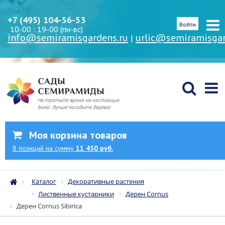
+7 (495) 104-56-53
Войти
10-00 : 19-00 (пн-вс)
info@semiramisgardens.ru
urlic@semiramisgar
|
Моя корзина товаров
8
позиций
на сумму
11 450 руб.
Каталог
Декоративные растения
Лиственные кустарники
Дерен Cornus
Дерен Cornus Sibirica