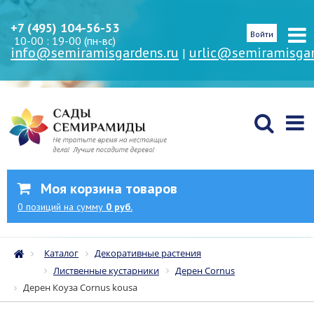
+7 (495) 104-56-53
Войти
10-00 : 19-00 (пн-вс)
info@semiramisgardens.ru
urlic@semiramisgar
|
Моя корзина товаров
0
позиций
на сумму
0 руб.
Каталог
Декоративные растения
Лиственные кустарники
Дерен Cornus
Дерен Коуза Сornus kousa