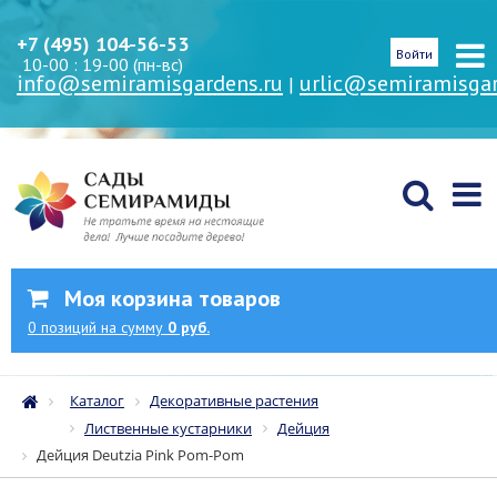
+7 (495) 104-56-53
Войти
10-00 : 19-00 (пн-вс)
info@semiramisgardens.ru
urlic@semiramisgar
|
Моя корзина товаров
0
позиций
на сумму
0 руб.
Каталог
Декоративные растения
Лиственные кустарники
Дейция
Дейция Deutzia Pink Pom-Pom