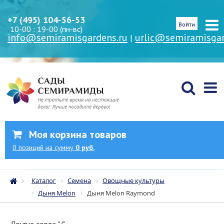
+7 (495) 104-56-53
Войти
10-00 : 19-00 (пн-вс)
info@semiramisgardens.ru
urlic@semiramisgar
|
Моя корзина товаров
0
позиций
на сумму
0 руб.
Каталог
Семена
Овощные культуры
Дыня Melon
Дыня Melon Raymond