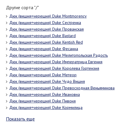
Другие сорта "/"
Дюк (вишня+черешня) Duke Montmorency
Дюк (вишня+черешня) Duke Сестренка
Дюк (вишня+черешня) Duke Прованская
Дюк (вишня+черешня) Duke Bastard
Дюк (вишня+черешня) Duke Kentish Red
Дюк (вишня+черешня) Duke Фесанна
Дюк (вишня+черешня) Duke Мелитопольская Радость
Дюк (вишня+черешня) Duke Императрица Евгения
Дюк (вишня+черешня) Duke Королева Гортензия
Дюк (вишня+черешня) Duke Метеор
Дюк (вишня+черешня) Duke Чудо Вишня
Дюк (вишня+черешня) Duke Превосходная Веньяминова
Дюк (вишня+черешня) Duke Ивановна
Дюк (вишня+черешня) Duke Пивоня
Дюк (вишня+черешня) Duke Кормилица
Показать еще