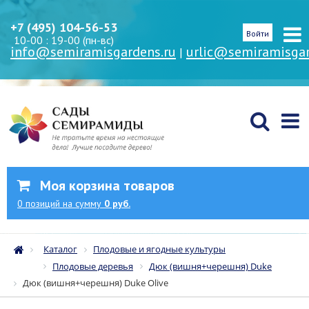
+7 (495) 104-56-53
Войти
10-00 : 19-00 (пн-вс)
info@semiramisgardens.ru
urlic@semiramisgar
|
Моя корзина товаров
0
позиций
на сумму
0 руб.
Каталог
Плодовые и ягодные культуры
Плодовые деревья
Дюк (вишня+черешня) Duke
Дюк (вишня+черешня) Duke Olive