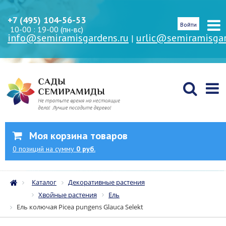
+7 (495) 104-56-53
Войти
10-00 : 19-00 (пн-вс)
info@semiramisgardens.ru
urlic@semiramisgar
|
Моя корзина товаров
0
позиций
на сумму
0 руб.
Каталог
Декоративные растения
Хвойные растения
Ель
Ель колючая Picea pungens Glauca Selekt