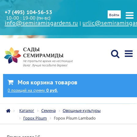
+7 (495) 104-56-53
Войти
10-00 : 19-00 (пн-вс)
info@semiramisgardens.ru
urlic@semiramisgar
|
Моя корзина товаров
0
позиций
на сумму
0 руб.
Каталог
Семена
Овощные культуры
Горох Písum
Горох Písum Lambado