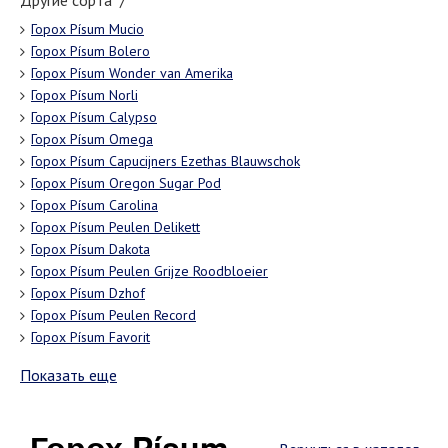
Другие сорта "/"
Горох Písum Mucio
Горох Písum Bolero
Горох Písum Wonder van Amerika
Горох Písum Norli
Горох Písum Calypso
Горох Písum Omega
Горох Písum Capucijners Ezethas Blauwschok
Горох Písum Oregon Sugar Pod
Горох Písum Carolina
Горох Písum Peulen Delikett
Горох Písum Dakota
Горох Písum Peulen Grijze Roodbloeier
Горох Písum Dzhof
Горох Písum Peulen Record
Горох Písum Favorit
Показать еще
Горох Písum