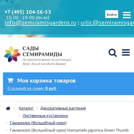
+7 (495) 104-56-53
Войти
10-00 : 19-00 (пн-вс)
info@semiramisgardens.ru
urlic@semiramisgar
|
Моя корзина товаров
0
позиций
на сумму
0 руб.
Каталог
Декоративные растения
Лиственные кустарники
Гамамелис (Волшебный орех)
Гамамелис (Волшебный орех) Hamamelis japonica Green Thumb