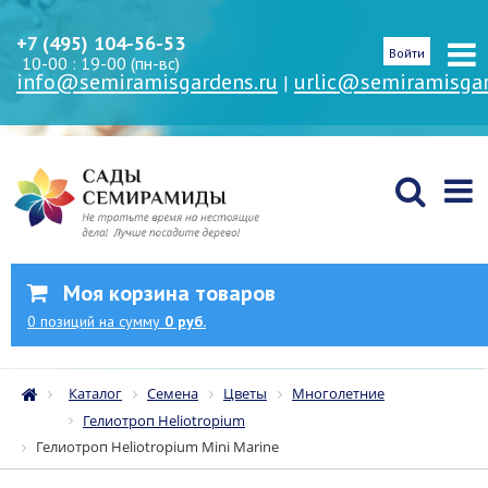
+7 (495) 104-56-53
Войти
10-00 : 19-00 (пн-вс)
info@semiramisgardens.ru
urlic@semiramisgar
|
Моя корзина товаров
0
позиций
на сумму
0 руб.
Каталог
Семена
Цветы
Многолетние
Гелиотроп Heliotropium
Гелиотроп Heliotropium Mini Marine