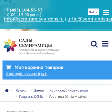
+7 (495) 104-56-53
Войти
10-00 : 19-00 (пн-вс)
info@semiramisgardens.ru
urlic@semiramisgar
|
Моя корзина товаров
0
позиций
на сумму
0 руб.
Каталог
Цветы
Корни,клубни,луковицы
Георгина Dáhlia
Георгина Dáhlia Maxime