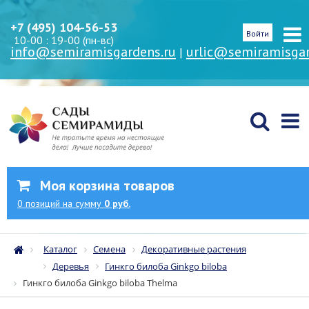
+7 (495) 104-56-53
Войти
10-00 : 19-00 (пн-вс)
info@semiramisgardens.ru
urlic@semiramisgar
|
Моя корзина товаров
0
позиций
на сумму
0 руб.
Каталог
Семена
Декоративные растения
Деревья
Гинкго билоба Ginkgo biloba
Гинкго билоба Ginkgo biloba Thelma