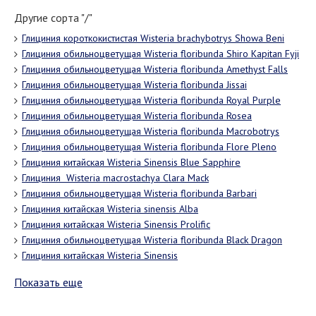
Другие сорта "/"
Глициния короткокистистая Wisteria brachybotrys Showa Beni
Глициния обильноцветущая Wisteria floribunda Shiro Kapitan Fyji
Глициния обильноцветущая Wisteria floribunda Amethyst Falls
Глициния обильноцветущая Wisteria floribunda Jissai
Глициния обильноцветущая Wisteria floribunda Royal Purple
Глициния обильноцветущая Wisteria floribunda Rosea
Глициния обильноцветущая Wisteria floribunda Macrobotrys
Глициния обильноцветущая Wisteria floribunda Flore Pleno
Глициния китайская Wisteria Sinensis Blue Sapphire
Глициния Wisteria macrostachya Clara Mack
Глициния обильноцветущая Wisteria floribunda Barbari
Глициния китайская Wisteria sinensis Alba
Глициния китайская Wisteria Sinensis Prolific
Глициния обильноцветущая Wisteria floribunda Black Dragon
Глициния китайская Wisteria Sinensis
Показать еще