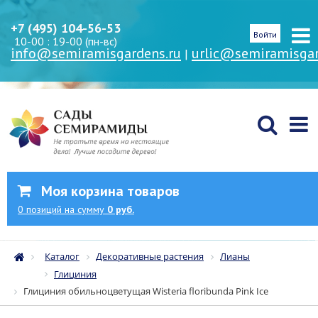
+7 (495) 104-56-53
Войти
10-00 : 19-00 (пн-вс)
info@semiramisgardens.ru
urlic@semiramisgar
|
Моя корзина товаров
0
позиций
на сумму
0 руб.
Каталог
Декоративные растения
Лианы
Глициния
Глициния обильноцветущая Wisteria floribunda Pink Ice