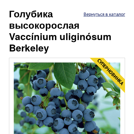
Голубика
Вернуться в каталог
высокорослая
Vaccínium uliginósum
Berkeley
CУПЕРНОВИНКА