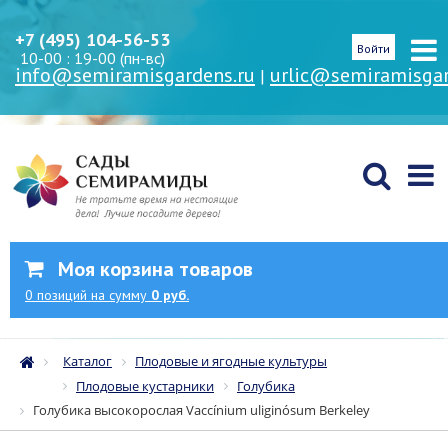
+7 (495) 104-56-53
Войти
10-00 : 19-00 (пн-вс)
info@semiramisgardens.ru
urlic@semiramisgar
|
Моя корзина товаров
0
позиций
на сумму
0 руб.
Каталог
Плодовые и ягодные культуры
Плодовые кустарники
Голубика
Голубика высокорослая Vaccínium uliginósum Berkeley