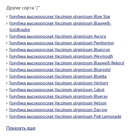
Другие сорта "/"
Голубика высокорослая Vaccínium uliginósum Blue Star
Голубика высокорослая Vaccínium uliginósum Blauweß-
Goldtraube
Голубика высокорослая Vaccínium uliginósum Aurora
Голубика высокорослая Vaccínium uliginósum Pemberton
Голубика высокорослая Vaccínium uliginósum Bluecrop
Голубика высокорослая Vaccínium uliginósum Weymouth
Голубика высокорослая Vaccínium uliginósum Blauweß-Rekord
Голубика высокорослая Vaccínium uliginósum Bluegold
Голубика высокорослая Vaccínium uliginósum Bluetta
Голубика высокорослая Vaccínium uliginósum Herbert
Голубика высокорослая Vaccínium uliginósum Cabot
Голубика высокорослая Vaccínium uliginósum Blueray
Голубика высокорослая Vaccínium uliginósum Nelson
Голубика высокорослая Vaccínium uliginósum Darrow
Голубика высокорослая Vaccínium uliginósum Pink Lemonade
Показать еще