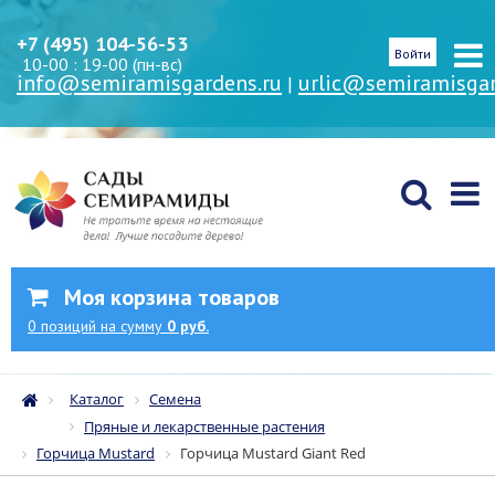
+7 (495) 104-56-53
Войти
10-00 : 19-00 (пн-вс)
info@semiramisgardens.ru
urlic@semiramisgar
|
Моя корзина товаров
0
позиций
на сумму
0 руб.
Каталог
Семена
Пряные и лекарственные растения
Горчица Mustard
Горчица Mustard Giant Red