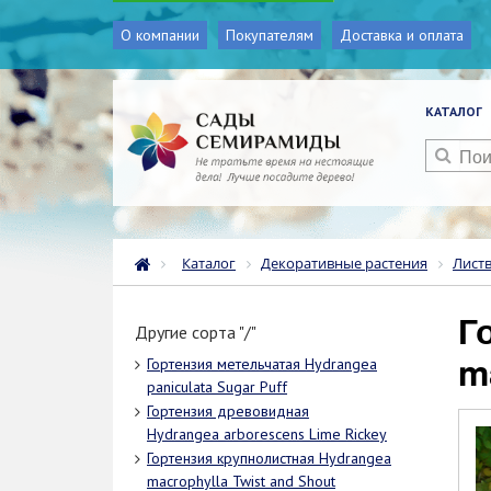
О компании
Покупателям
Доставка и оплата
КАТАЛОГ
Каталог
Декоративные растения
Лист
Гортензия крупнолистная Hydrangea
Другие сорта "/"
m
Гортензия метельчатая Hydrangea
paniculata Sugar Puff
Гортензия древовидная
Hydrangea arborescens Lime Rickey
Гортензия крупнолистная Hydrangea
macrophylla Twist and Shout