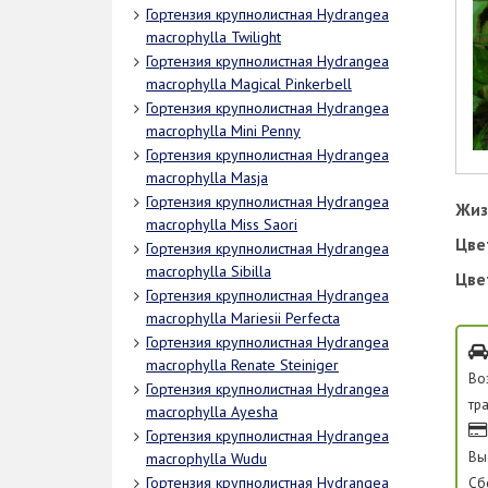
Гортензия крупнолистная Hydrangea
macrophylla Twilight
Гортензия крупнолистная Hydrangea
macrophylla Magical Pinkerbell
Гортензия крупнолистная Hydrangea
macrophylla Mini Penny
Гортензия крупнолистная Hydrangea
macrophylla Masja
Гортензия крупнолистная Hydrangea
Жиз
macrophylla Miss Saori
Цве
Гортензия крупнолистная Hydrangea
macrophylla Sibilla
Цве
Гортензия крупнолистная Hydrangea
macrophylla Mariesii Perfecta
Гортензия крупнолистная Hydrangea
macrophylla Renate Steiniger
Во
Гортензия крупнолистная Hydrangea
тр
macrophylla Ayesha
Гортензия крупнолистная Hydrangea
Вы
macrophylla Wudu
Гортензия крупнолистная Hydrangea
Сб