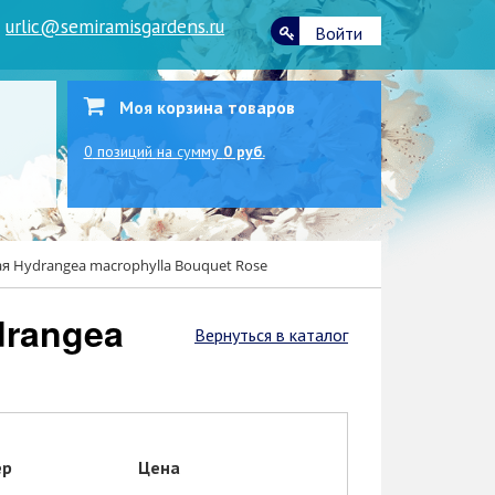
|
urlic@semiramisgardens.ru
Войти
Моя корзина товаров
0
позиций
на сумму
0 руб.
я Hydrangea macrophylla Bouquet Rose
Вернуться в каталог
ер
Цена