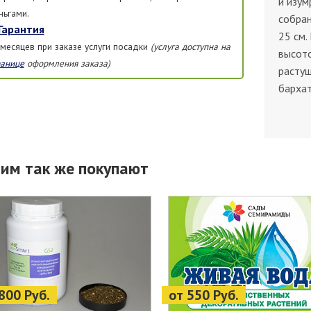
и изум
ньгами.
собра
Гарантия
25 см.
 месяцев при заказе услуги посадки
(услуга доступна на
высото
ранице
оформления заказа)
растущ
бархат
тим так же покупают
800 Руб.
от 550 Руб.