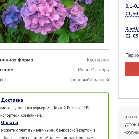
0,1-0,
С1,5-
0,3-0,
С2-С3
Перио
ненная форма
Кустарник
тение
Июнь-Октябрь
ты
розовый/красный
Доставка
зможна доставка курьером, Почтой России, EMS,
анспортной компанией.
Гортен
Оплата
устойч
 можете оплатить наличными, банковской картой, в
крупны
ербанке, через платежный терминал, электронными