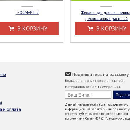
ГЕОСМАРТ-2
Живая вода для лиственных
декоративных растений
В КОРЗИНУ
В КОРЗИНУ
нии
Подпишитесь на рассылку
Больше полезных новостей, статей и
материалов от Сады Семирамиды
ы
Данный интернет-сайт носит исключительно
а и оплата
информационный характер и ни при каких ус
является публичной офертой, определяемой
положениями Статьи 437 (2) Гражданского код