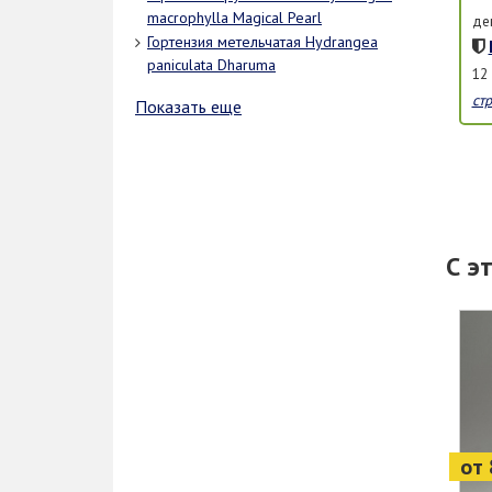
macrophylla Magical Pearl
де
Гортензия метельчатая Hydrangea
paniculata Dharuma
12
ст
Показать еще
С э
от 