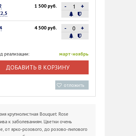
-
+
2
1 500 руб.
С2,5
-
+
4
4 500 руб.
д реализации:
март-ноябрь
ДОБАВИТЬ В КОРЗИНУ
отложить
зия крупнолистная Bouquet Rose
ива к заболеваниям. Цветки очень
е, от ярко-розового, до розово-лилового