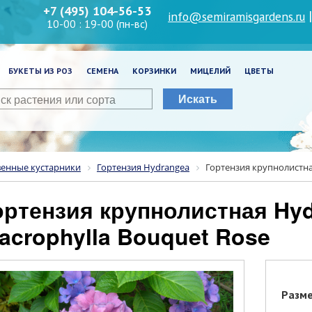
+7 (495) 104-56-53
info@semiramisgardens.ru
10-00 : 19-00 (пн-вс)
БУКЕТЫ ИЗ РОЗ
СЕМЕНА
КОРЗИНКИ
МИЦЕЛИЙ
ЦВЕТЫ
Искать
венные кустарники
Гортензия Hydrangea
Гортензия крупнолистна
acrophylla Bouquet Rose
Разм