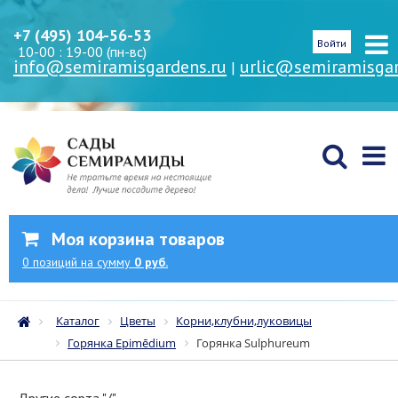
+7 (495) 104-56-53
Войти
10-00 : 19-00 (пн-вс)
info@semiramisgardens.ru
urlic@semiramisgar
|
Моя корзина товаров
0
позиций
на сумму
0 руб.
Каталог
Цветы
Корни,клубни,луковицы
Горянка Epimēdium
Горянка Sulphureum