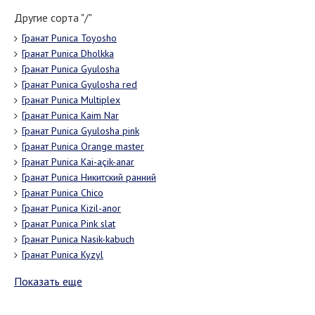
Другие сорта "/"
Гранат Punica Toyosho
Гранат Punica Dholkka
Гранат Punica Gyulosha
Гранат Punica Gyulosha red
Гранат Punica Multiplex
Гранат Punica Kaim Nar
Гранат Punica Gyulosha pink
Гранат Punica Orange master
Гранат Punica Kai-açik-anar
Гранат Punica Никитский ранний
Гранат Punica Chico
Гранат Punica Kizil-anor
Гранат Punica Pink slat
Гранат Punica Nasik-kabuch
Гранат Punica Kyzyl
Показать еще