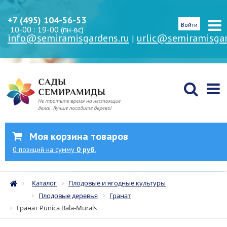
+7 (495) 104-56-53
Войти
10-00 : 19-00 (пн-вс)
info@semiramisgardens.ru
urlic@semiramisgar
|
Моя корзина товаров
0
позиций
на сумму
0 руб.
Каталог
Плодовые и ягодные культуры
Плодовые деревья
Гранат
Гранат Punica Bala-Murals