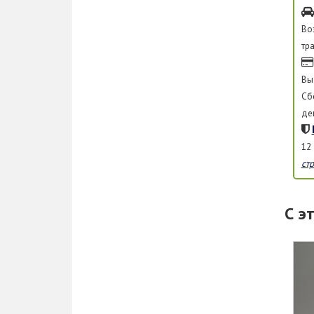
Во
тр
Вы
Сб
де
12
ст
С э