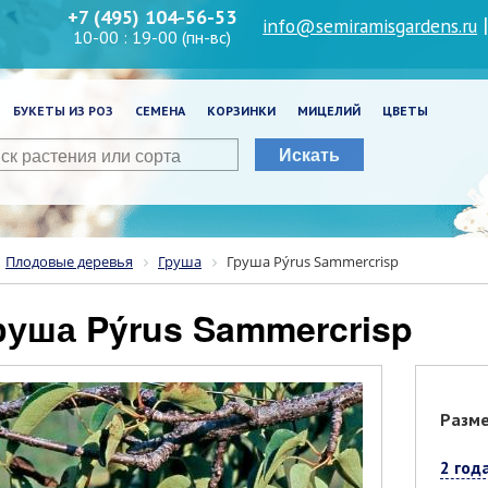
+7 (495) 104-56-53
info@semiramisgardens.ru
10-00 : 19-00 (пн-вс)
БУКЕТЫ ИЗ РОЗ
СЕМЕНА
КОРЗИНКИ
МИЦЕЛИЙ
ЦВЕТЫ
Искать
Плодовые деревья
Груша
Груша Pýrus Sammercrisp
Груша Pýrus Sammercrisp
Разм
2 год