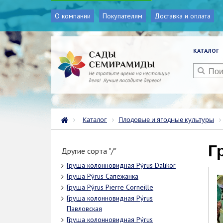
О компании
Покупателям
Доставка и оплата
КАТАЛОГ
Каталог
Плодовые и ягодные культуры
Другие сорта "/"
Груша колонновидная Pýrus Dalikor
Груша Pýrus Сапежанка
Груша Pýrus Pierre Corneille
Груша колонновидная Pýrus
Павловская
Груша колонновидная Pýrus