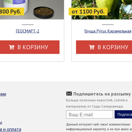
800 Руб.
от 1100 Руб.
ГЕОСМАРТ-2
Груша Pýrus Карамельная
В КОРЗИНУ
В КОРЗИНУ
нии
Подпишитесь на рассылку
Больше полезных новостей, статей и
материалов от Сады Семирамиды
ы
Данный интернет-сайт носит исключительно
а и оплата
информационный характер и ни при каких ус