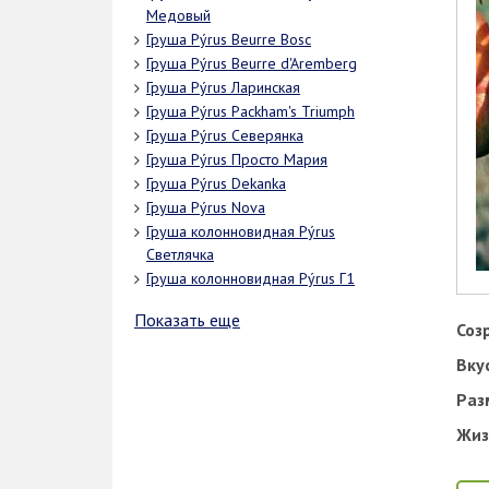
Медовый
Груша Pýrus Beurre Bosc
Груша Pýrus Beurrе d'Aremberg
Груша Pýrus Ларинская
Груша Pýrus Packham's Triumph
Груша Pýrus Северянка
Груша Pýrus Просто Мария
Груша Pýrus Dekanka
Груша Pýrus Nova
Груша колонновидная Pýrus
Светлячка
Груша колонновидная Pýrus Г1
Показать еще
Соз
Вку
Раз
Жиз