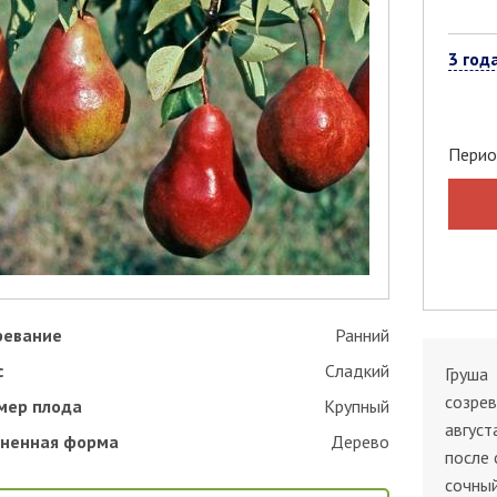
3 год
Перио
ревание
Ранний
с
Сладкий
Груша 
созрев
мер плода
Крупный
август
ненная форма
Дерево
после 
сочный