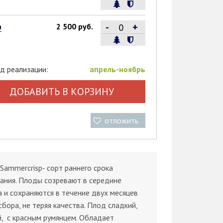
-
+
а
2 500 руб.
д реализации:
апрель-ноябрь
ДОБАВИТЬ В КОРЗИНУ
отложить
Sammercrisp- cорт раннего срока
ания. Плоды созревают в середине
а и сохраняются в течение двух месяцев
сбора, не теряя качества. Плод сладкий,
, с красным румянцем. Обладает