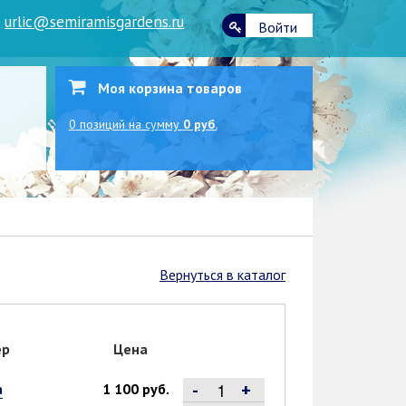
|
urlic@semiramisgardens.ru
Войти
Моя корзина товаров
0
позиций
на сумму
0 руб.
Вернуться в каталог
ер
Цена
-
+
а
1 100 руб.