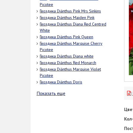
Picotee
Гвоздика Diánthus Pink Mrs Sinkins
Гвоздика Diánthus Maiden Pink
Гвоздика Diánthus Diana Red Centred
White
Гвоздика Diánthus Pink Queen
Гвоздика Diánthus Marquise Cherry
Picotee
Гвоздика Diánthus Diana white
Гвоздика Diánthus Red Monarch
Гвоздика Diánthus Marquise Violet
Picotee
Гвоздика Diánthus Doris
Показать еще
Цве
Кол-
Пос