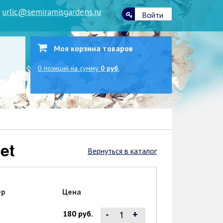
|
urlic@semiramisgardens.ru
Войти
Моя корзина товаров
0
позиций
на сумму
0 руб.
et
Вернуться в каталог
ер
Цена
-
+
180 руб.