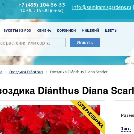
+7 (495) 104-56-53
info@semiramisgardens.ru
10-00 : 19-00 (пн-вс)
БУКЕТЫ ИЗ РОЗ
СЕМЕНА
КОРЗИНКИ
МИЦЕЛИЙ
ЦВЕТЫ
Искать
ие
Гвоздика Diánthus
Гвоздика Diánthus Diana Scarlet
Гвоздика Diánthus Diana Scarl
CУПЕРНОВИНКА
Разм
1шт.