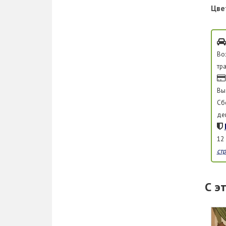
Цве
Во
тр
Вы
Сб
де
12
ст
С э