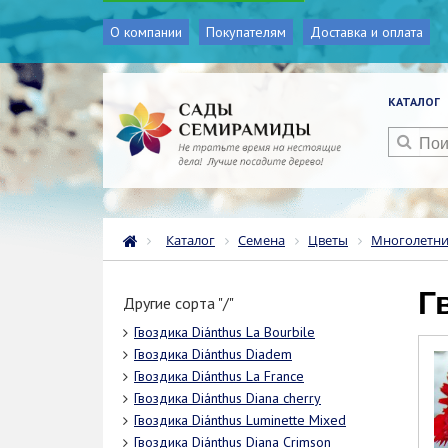
О компании
Покупателям
Доставка и оплата
КАТАЛОГ
Каталог
Семена
Цветы
Многолетн
Другие сорта "/"
Гвоздика Diánthus La Bourbile
Гвоздика Diánthus Diadem
Гвоздика Diánthus La France
Гвоздика Diánthus Diana cherry
Гвоздика Diánthus Luminette Mixed
Гвоздика Diánthus Diana Crimson