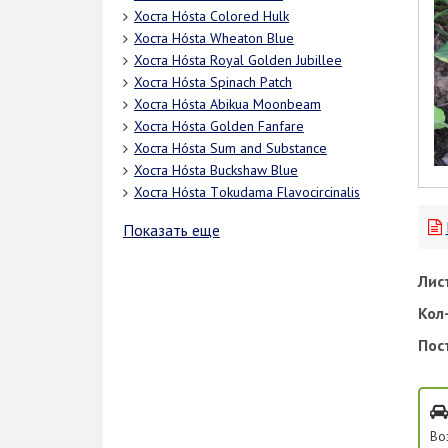
Хоста Hósta Colored Hulk
Хоста Hósta Whеаtоn Bluе
Хоста Hósta Rоуаl Gоldеn Jubillее
Хоста Hósta Spinach Patch
Хоста Hósta Abikua Moonbeam
Хоста Hósta Golden Fanfare
Хоста Hósta Sum and Substance
Хоста Hósta Buсkshаw Bluе
Хоста Hósta Tоkudаmа Flаvосirсinаlis
Показать еще
Лис
Кол-
Пос
Во