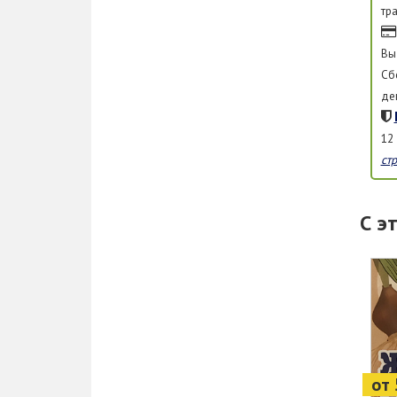
тр
Вы
Сб
де
12
ст
С э
от 