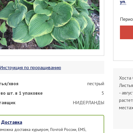
уп.
Перио
Инструкция по проращиванию
Хоста 
тья/хвоя
пестрый
Листья
- авгу
во шт. в 1 упаковке
5
растет
тавщик
НИДЕРЛАНДЫ
местах
Доставка
зможна доставка курьером, Почтой России, EMS,