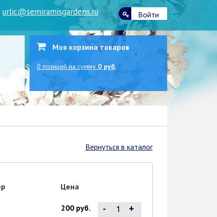
|
urlic@semiramisgardens.ru
Войти
Моя корзина товаров
0
позиций
на сумму
0 руб.
Вернуться в каталог
ер
Цена
-
+
200 руб.