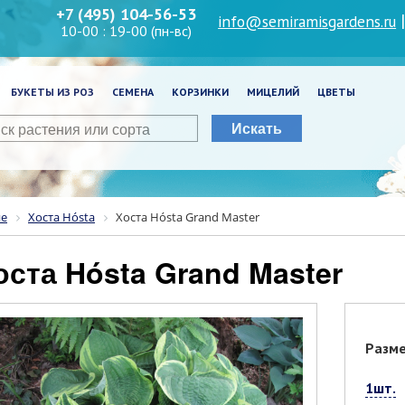
+7 (495) 104-56-53
info@semiramisgardens.ru
10-00 : 19-00 (пн-вс)
БУКЕТЫ ИЗ РОЗ
СЕМЕНА
КОРЗИНКИ
МИЦЕЛИЙ
ЦВЕТЫ
Искать
ие
Хоста Hósta
Хоста Hósta Grand Master
Хоста Hósta Grand Master
Разм
1шт.