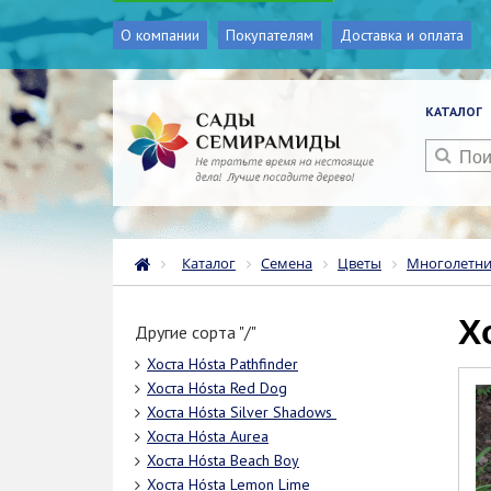
О компании
Покупателям
Доставка и оплата
КАТАЛОГ
Каталог
Семена
Цветы
Многолетн
Другие сорта "/"
Хоста Hósta Pathfinder
Хоста Hósta Red Dog
Хоста Hósta Silvеr Shаdоws
Хоста Hósta Aurea
Хоста Hósta Beach Boy
Хоста Hósta Lemon Lime