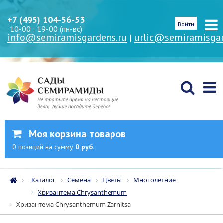
+7 (495) 104-56-53
Войти
10-00 : 19-00 (пн-вс)
info@semiramisgardens.ru
urlic@semiramisgar
|
Моя корзина товаров
0
позиций
на сумму
0 руб.
Каталог
Семена
Цветы
Многолетние
Хризантема Chrysanthemum
Хризантема Chrysanthemum Zarnitsa