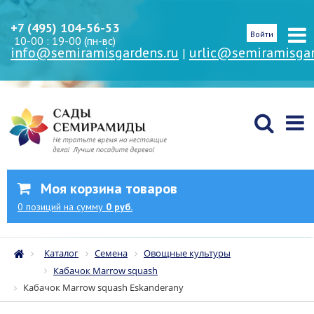
+7 (495) 104-56-53
Войти
10-00 : 19-00 (пн-вс)
info@semiramisgardens.ru
urlic@semiramisgar
|
Моя корзина товаров
0
позиций
на сумму
0 руб.
Каталог
Семена
Овощные культуры
Кабачок Marrow squash
Кабачок Marrow squash Eskanderany