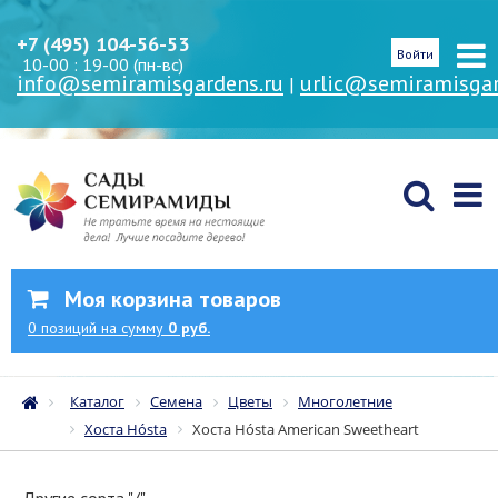
+7 (495) 104-56-53
Войти
10-00 : 19-00 (пн-вс)
info@semiramisgardens.ru
urlic@semiramisgar
|
Моя корзина товаров
0
позиций
на сумму
0 руб.
Каталог
Семена
Цветы
Многолетние
Хоста Hósta
Хоста Hósta American Sweetheart