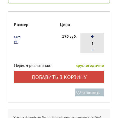
Размер
Цена
+
190 руб.
1шт.
уп.
-
Период реализации:
круглогодично
ДОБАВИТЬ В КОРЗИНУ
отложить
Хоста Аmеriсаn Swееthеаrt представляет собой