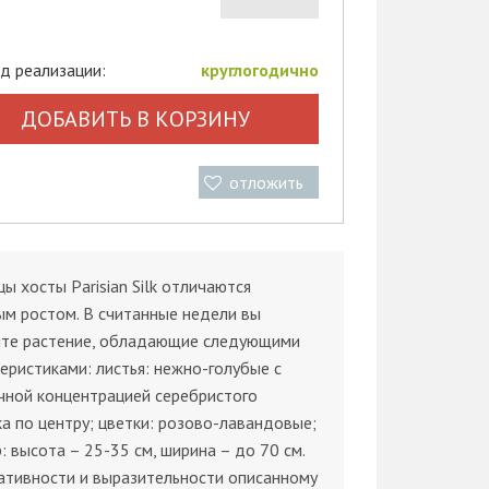
д реализации:
круглогодично
ДОБАВИТЬ В КОРЗИНУ
отложить
ы хосты Pаrisiаn Silk отличаются
м ростом. В считанные недели вы
ите растение, обладающие следующими
еристиками: листья: нежно-голубые с
чной концентрацией серебристого
а по центру; цветки: розово-лавандовые;
: высота – 25-35 см, ширина – до 70 см.
ативности и выразительности описанному