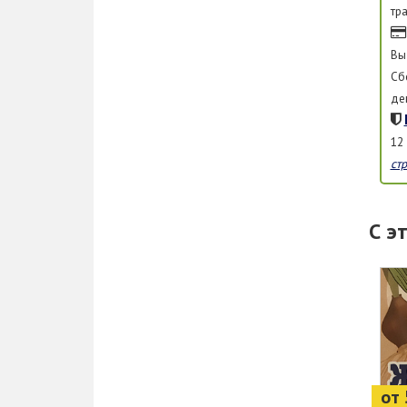
тр
Вы
Сб
де
12
ст
С э
от 