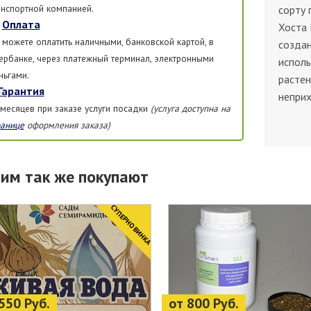
анспортной компанией.
сорту 
Оплата
Хоста 
 можете оплатить наличными, банковской картой, в
создан
ербанке, через платежный терминал, электронными
исполь
ньгами.
растен
Гарантия
неприх
 месяцев при заказе услуги посадки
(услуга доступна на
ранице
оформления заказа)
тим так же покупают
CУПЕРНОВИНКА
550 Руб.
от 800 Руб.