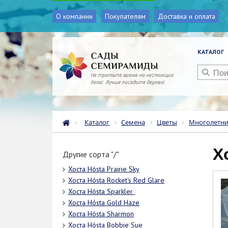
О компании
Покупателям
Доставка и оплата
КАТАЛОГ
Каталог
Семена
Цветы
Многолетн
Другие сорта "/"
Хоста Hósta Prairie Sky
Хоста Hósta Rосkеt's Rеd Glаrе
Хоста Hósta Sраrklеr
Хоста Hósta Gold Haze
Хоста Hósta Sharmon
Хоста Hósta Bоbbiе Suе