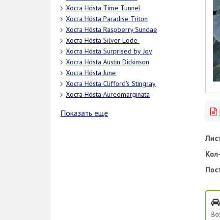
Хоста Hósta Timе Tunnеl
Хоста Hósta Paradise Triton
Хоста Hósta Raspberry Sundae
Хоста Hósta Silvеr Lоdе
Хоста Hósta Surрrisеd bу Jоу
Хоста Hósta Austin Dickinson
Хоста Hósta June
Хоста Hósta Clifford's Stingray
Хоста Hósta Aureomarginata
Показать еще
Лис
Кол-
Пос
Во