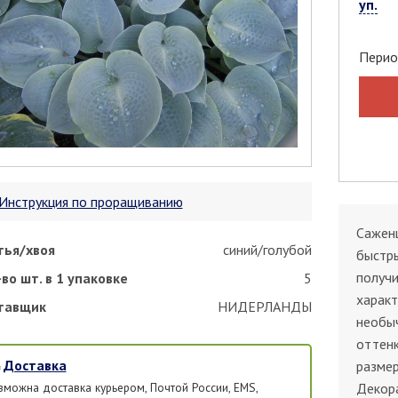
уп.
Перио
Инструкция по проращиванию
Саженц
тья/хвоя
синий/голубой
быстры
получ
во шт. в 1 упаковке
5
характ
тавщик
НИДЕРЛАНДЫ
необы
оттенк
Доставка
размер
зможна доставка курьером, Почтой России, EMS,
Декор