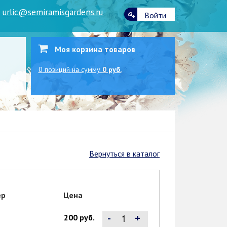
|
urlic@semiramisgardens.ru
Войти
Моя корзина товаров
0
позиций
на сумму
0 руб.
Вернуться в каталог
ер
Цена
-
+
200 руб.