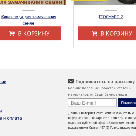
Живая вода для замачивания
ГЕОСМАРТ-2
семян
В КОРЗИНУ
В КОРЗИНУ
нии
Подпишитесь на рассылку
Больше полезных новостей, статей и
материалов от Сады Семирамиды
ы
Данный интернет-сайт носит исключительно
а и оплата
информационный характер и ни при каких ус
является публичной офертой, определяемой
положениями Статьи 437 (2) Гражданского код