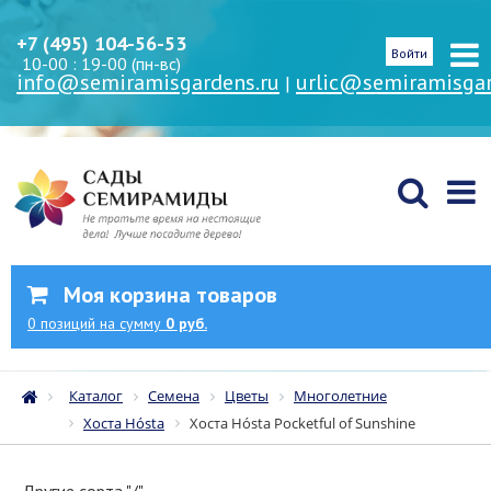
+7 (495) 104-56-53
Войти
10-00 : 19-00 (пн-вс)
info@semiramisgardens.ru
urlic@semiramisgar
|
Моя корзина товаров
0
позиций
на сумму
0 руб.
Каталог
Семена
Цветы
Многолетние
Хоста Hósta
Хоста Hósta Pocketful of Sunshine