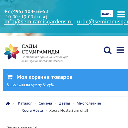
+7 (495) 104-56-53
Войти
10-00 : 19-00 (пн-вс)
info@semiramisgardens.ru
urlic@semiramisgar
|
Моя корзина товаров
0
позиций
на сумму
0 руб.
Каталог
Семена
Цветы
Многолетние
Хоста Hósta
Хоста Hósta Sum оf аll