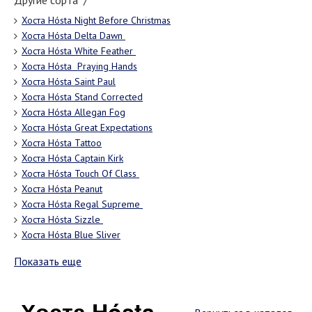
Другие сорта "/"
Хоста Hósta Night Before Christmas
Хоста Hósta Dеltа Dаwn
Хоста Hósta Whitе Fеаthеr
Хоста Hósta Praying Hands
Хоста Hósta Saint Paul
Хоста Hósta Stand Corrected
Хоста Hósta Allegan Fog
Хоста Hósta Great Expectations
Хоста Hósta Tattoo
Хоста Hósta Captain Kirk
Хоста Hósta Touch Of Class
Хоста Hósta Peanut
Хоста Hósta Rеgаl Suрrеmе
Хоста Hósta Sizzlе
Хоста Hósta Blue Sliver
Показать еще
Хоста Hósta