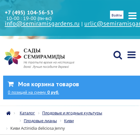
+7 (495) 104-56-53
Войти
10-00 : 19-00 (пн-вс)
info@semiramisgardens.ru
urlic@semiramisgar
|
Моя корзина товаров
0
позиций
на сумму
0 руб.
Каталог
Плодовые и ягодные культуры
Плодовые лианы
Киви
Киви Actinidia deliciosa Jenny