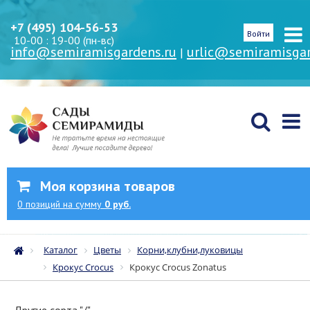
+7 (495) 104-56-53
Войти
10-00 : 19-00 (пн-вс)
info@semiramisgardens.ru
urlic@semiramisgar
|
Моя корзина товаров
0
позиций
на сумму
0 руб.
Каталог
Цветы
Корни,клубни,луковицы
Крокус Crocus
Крокус Crocus Zonatus